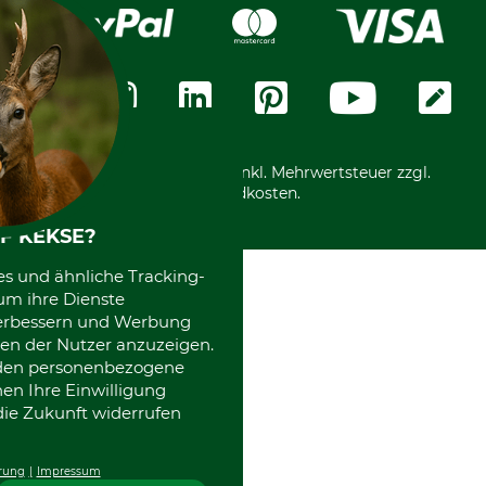
Widerrufsrecht
Rechnung
Karriere
Widerrufsformular
Vorkasse
Über uns
Datenschutz
Messetermine
Zahlungsarten
Community
International
*Alle Preise in Euro und inkl. Mehrwertsteuer zzgl.
Versandkosten.
F KEKSE?
es und ähnliche Tracking-
um ihre Dienste
 verbessern und Werbung
en der Nutzer anzuzeigen.
erden personenbezogene
nen Ihre Einwilligung
die Zukunft widerrufen
rung
Impressum