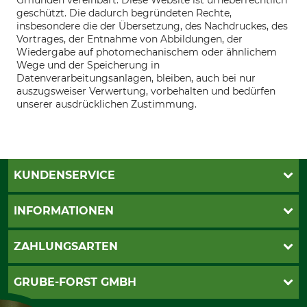
Gmunden vereinbart. Diese Website ist urheberrechtlich
geschützt. Die dadurch begründeten Rechte,
insbesondere die der Übersetzung, des Nachdruckes, des
Vortrages, der Entnahme von Abbildungen, der
Wiedergabe auf photomechanischem oder ähnlichem
Wege und der Speicherung in
Datenverarbeitungsanlagen, bleiben, auch bei nur
auszugsweiser Verwertung, vorbehalten und bedürfen
unserer ausdrücklichen Zustimmung.
KUNDENSERVICE
Katalogbestellung
INFORMATIONEN
Fragen & Antworten
Kontakt
AGB
ZAHLUNGSARTEN
Newsletteranmeldung
Impressum
Cookie-Einstellungen
Lieferung
PayPal
GRUBE-FORST GMBH
Bestellung widerrufen
Kreditkarte