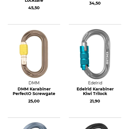
Locksafe
34,50
45,50
DMM
Edelrid
DMM Karabiner
Edelrid Karabiner
PerfectO Screwgate
Kiwi Trilock
25,00
21,90