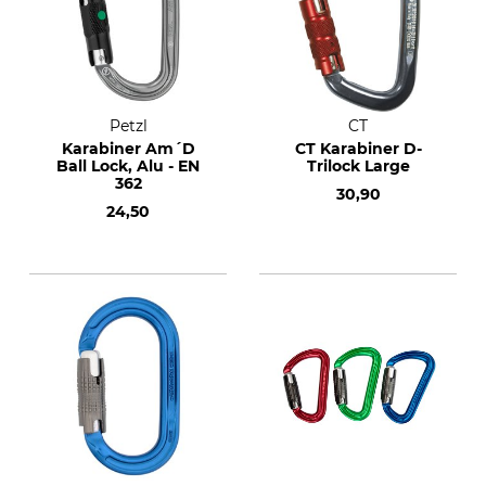
Petzl
CT
Karabiner Am´D
CT Karabiner D-
Ball Lock, Alu - EN
Trilock Large
362
30,90
24,50