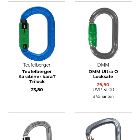
Teufelberger
DMM
Teufelberger
DMM Ultra O
Karabiner karaT
Locksafe
Trilock
29,90
23,80
UVP
31,00
3 Varianten