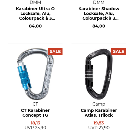
DMM
DMM
Karabiner Ultra O
Karabiner Shadow
Locksafe, Alu,
Locksafe, Alu,
Colourpack à 3
Colourpack à 3
Stück, blau/rot/grün
Stück, blau/rot/grün
84,00
84,00
SALE
SALE
CT
Camp
CT Karabiner
Camp Karabiner
Concept TG
Atlas, Trilock
18,13
19,53
UVP
25,90
UVP
27,90