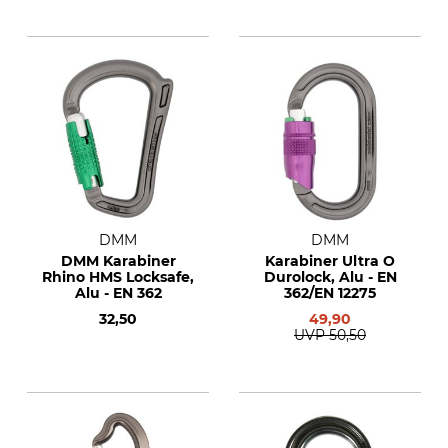
DMM
DMM
DMM Karabiner
Karabiner Ultra O
Rhino HMS Locksafe,
Durolock, Alu - EN
Alu - EN 362
362/EN 12275
32,50
49,90
UVP
50,50