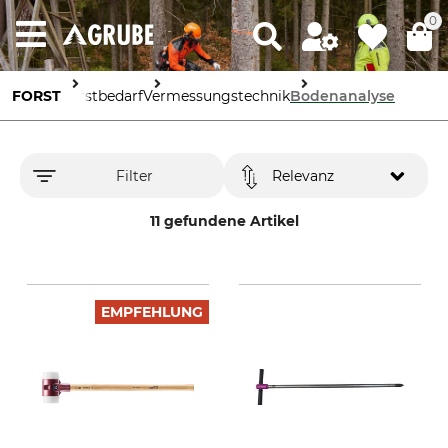
0
FORST
Forstbedarf
Vermessungstechnik
Bodenanalyse
Filter
Relevanz
11 gefundene Artikel
EMPFEHLUNG