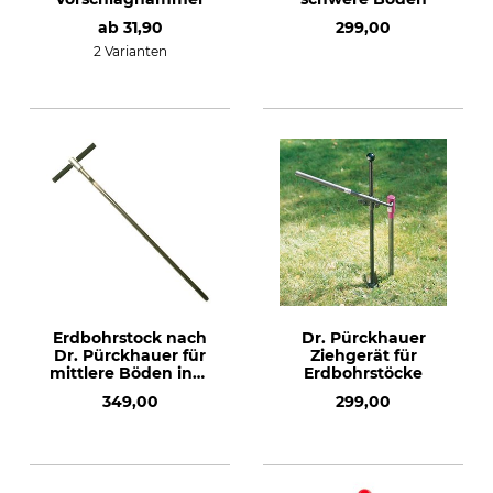
ab
31,90
299,00
2 Varianten
Erdbohrstock nach
Dr. Pürckhauer
Dr. Pürckhauer für
Ziehgerät für
mittlere Böden inkl.
Erdbohrstöcke
1-m-
349,00
299,00
Verlängerungsstange