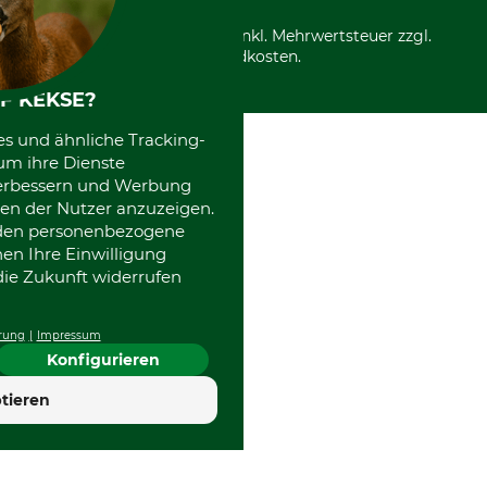
*Alle Preise in Euro und inkl. Mehrwertsteuer zzgl.
Versandkosten.
F KEKSE?
es und ähnliche Tracking-
um ihre Dienste
 verbessern und Werbung
en der Nutzer anzuzeigen.
erden personenbezogene
nen Ihre Einwilligung
die Zukunft widerrufen
rung
Impressum
Konfigurieren
4.7
tieren
Hervorragend