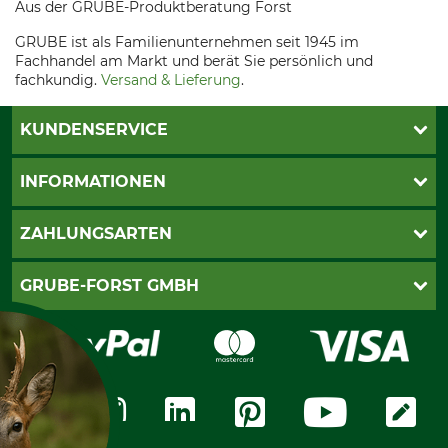
Aus der GRUBE-Produktberatung Forst
GRUBE ist als Familienunternehmen seit 1945 im
Fachhandel am Markt und berät Sie persönlich und
fachkundig.
Versand & Lieferung
.
KUNDENSERVICE
Katalogbestellung
INFORMATIONEN
Fragen & Antworten
Kontakt
AGB
ZAHLUNGSARTEN
Newsletteranmeldung
Impressum
Cookie-Einstellungen
Lieferung
PayPal
GRUBE-FORST GMBH
Bestellung widerrufen
Kreditkarte
Widerrufsrecht
Rechnung
Karriere
Widerrufsformular
Vorkasse
Über uns
Datenschutz
Messetermine
Zahlungsarten
Community
International