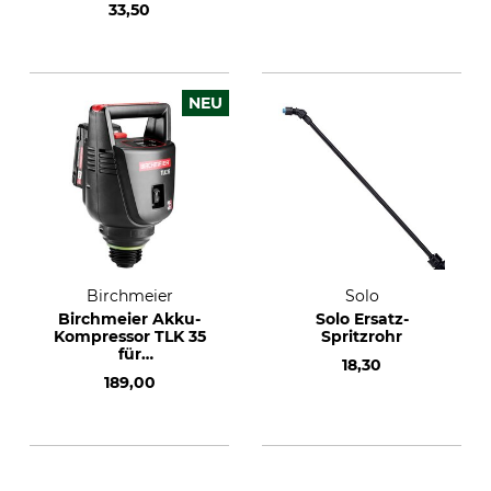
33,50
NEU
Birchmeier
Solo
Birchmeier Akku-
Solo Ersatz-
Kompressor TLK 35
Spritzrohr
für
18,30
Druckspeichergeräte
189,00
mit CAS-Akku und
Ladegerät SC 36