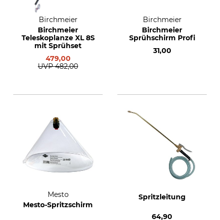
Birchmeier
Birchmeier
Birchmeier
Birchmeier
Teleskoplanze XL 8S
Sprühschirm Profi
mit Sprühset
31,00
479,00
UVP
482,00
Mesto
Spritzleitung
Mesto-Spritzschirm
64,90