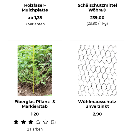
Holzfaser-
Schälschutzmittel
Mulchplatte
Wöbra®
ab
1,35
239,00
(23,90 / 1 kg)
3 Varianten
Fiberglas-Pflanz- &
Wühlmausschutz
Markierstab
unverzinkt
1,20
2,90
2
2 Farben