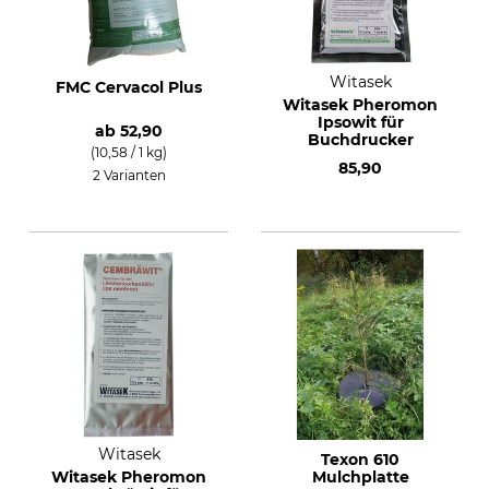
Witasek
FMC Cervacol Plus
Witasek Pheromon
Ipsowit für
ab
52,90
Buchdrucker
(10,58 / 1 kg)
85,90
2 Varianten
Witasek
Texon 610
Witasek Pheromon
Mulchplatte