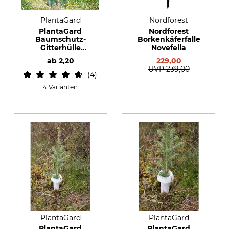
PlantaGard
Nordforest
PlantaGard
Nordforest
Baumschutz-
Borkenkäferfalle
Gitterhülle
Novefella
Freiwuchs
ab
2,20
229,00
UVP
239,00
4
4 Varianten
PlantaGard
PlantaGard
PlantaGard
PlantaGard