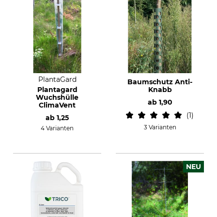
PlantaGard
Baumschutz Anti-
Plantagard
Knabb
Wuchshülle
ab
1,90
ClimaVent
1
ab
1,25
3 Varianten
4 Varianten
NEU