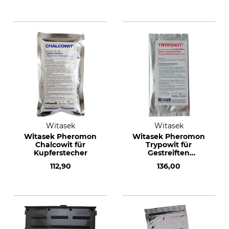
Witasek
Witasek
Witasek Pheromon
Witasek Pheromon
Chalcowit für
Trypowit für
Kupferstecher
Gestreiften
Nutzholzborkenkäfer
112,90
136,00