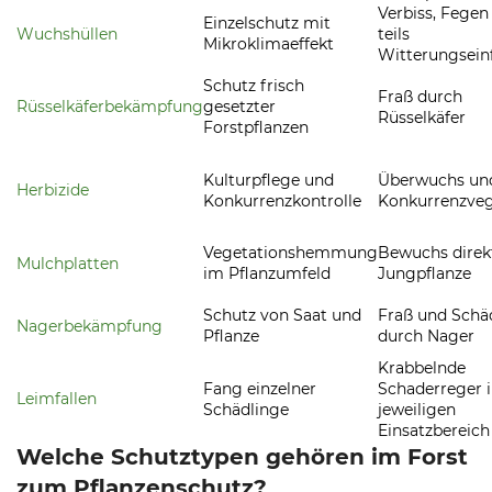
Verbiss, Fegen
Einzelschutz mit
Wuchshüllen
teils
Mikroklimaeffekt
Witterungsein
Schutz frisch
Fraß durch
Rüsselkäferbekämpfung
gesetzter
Rüsselkäfer
Forstpflanzen
Kulturpflege und
Überwuchs un
Herbizide
Konkurrenzkontrolle
Konkurrenzveg
Vegetationshemmung
Bewuchs direk
Mulchplatten
im Pflanzumfeld
Jungpflanze
Schutz von Saat und
Fraß und Schä
Nagerbekämpfung
Pflanze
durch Nager
Krabbelnde
Fang einzelner
Schaderreger 
Leimfallen
Schädlinge
jeweiligen
Einsatzbereich
Welche Schutztypen gehören im Forst
zum Pflanzenschutz?