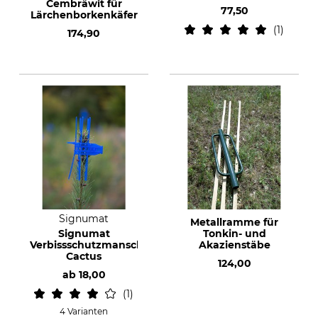
Cembräwit für
77,50
Lärchenborkenkäfer
1
174,90
Signumat
Metallramme für
Signumat
Tonkin- und
Verbissschutzmanschette
Akazienstäbe
Cactus
124,00
ab
18,00
1
4 Varianten