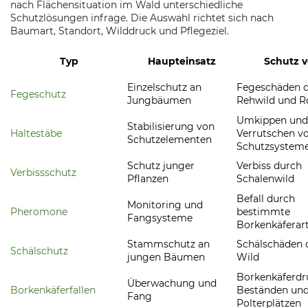
nach Flächensituation im Wald unterschiedliche
Schutzlösungen infrage. Die Auswahl richtet sich nach
Baumart, Standort, Wilddruck und Pflegeziel.
Typ
Haupteinsatz
Schutz v
Einzelschutz an
Fegeschäden 
Fegeschutz
Jungbäumen
Rehwild und R
Umkippen und
Stabilisierung von
Haltestäbe
Verrutschen v
Schutzelementen
Schutzsystem
Schutz junger
Verbiss durch
Verbissschutz
Pflanzen
Schalenwild
Befall durch
Monitoring und
Pheromone
bestimmte
Fangsysteme
Borkenkäferar
Stammschutz an
Schälschäden 
Schälschutz
jungen Bäumen
Wild
Borkenkäferdr
Überwachung und
Borkenkäferfallen
Beständen und
Fang
Polterplätzen