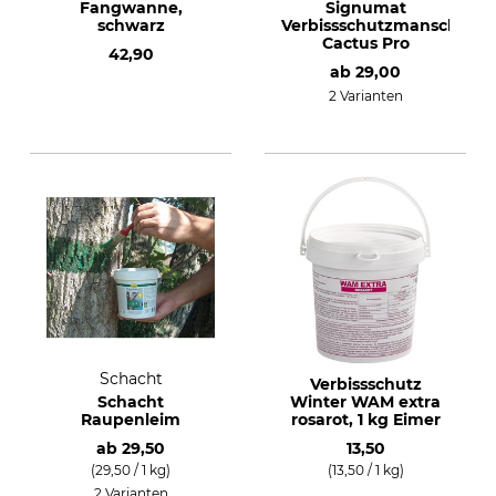
Fangwanne,
Signumat
schwarz
Verbissschutzmanschette
Cactus Pro
42,90
ab
29,00
2 Varianten
Schacht
Verbissschutz
Schacht
Winter WAM extra
Raupenleim
rosarot, 1 kg Eimer
ab
29,50
13,50
(29,50 / 1 kg)
(13,50 / 1 kg)
2 Varianten