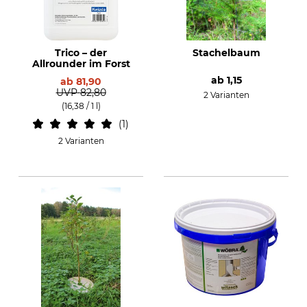
Trico – der
Stachelbaum
Allrounder im Forst
ab
1,15
ab
81,90
UVP
82,80
2 Varianten
(16,38 / 1 l)
1
2 Varianten