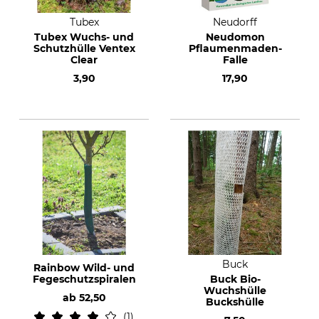
Tubex
Neudorff
Tubex Wuchs- und
Neudomon
Schutzhülle Ventex
Pflaumenmaden-
Clear
Falle
3,90
17,90
Buck
Rainbow Wild- und
Fegeschutzspiralen
Buck Bio-
Wuchshülle
ab
52,50
Buckshülle
1