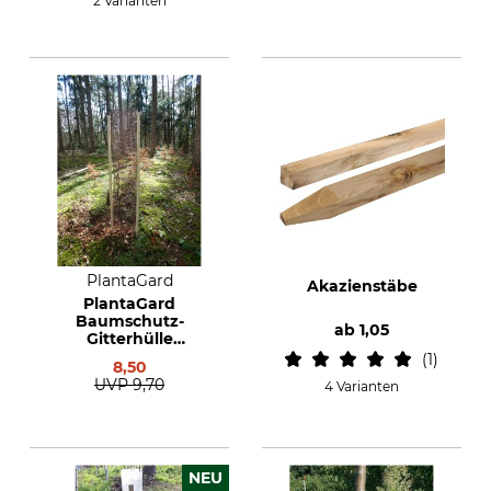
2 Varianten
PlantaGard
Akazienstäbe
PlantaGard
Baumschutz-
ab
1,05
Gitterhülle
Freiwuchs-Bio 200
1
8,50
UVP
9,70
4 Varianten
NEU