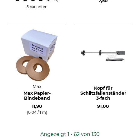
7,50
5 Varianten
Max
Kopf für
Max Papier-
Schlitzfallenständer
Bindeband
3-fach
11,90
91,00
(0,04 / 1 m)
Angezeigt 1 - 62 von 130