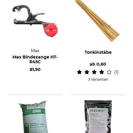
Max
Tonkinstäbe
Max Bindezange HT-
R45C
ab
0,60
81,90
1
3 Varianten