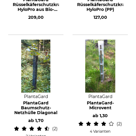
Rüsselkäferschutzkragen
Rüsselkäferschutzkragen
HyloPro aus Bio-
HyloPro (PP)
Kunststoff
209,00
127,00
PlantaGard
PlantaGard
PlantaGard
PlantaGard-
Baumschutz-
Microvent
Netzhülle Diagonal
ab
1,30
ab
1,70
2
2
4 Varianten