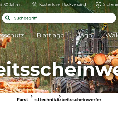
Kostenloser Rückversand
Sichere
it 80 Jahren
tsschutz
Blattjagd
Jagd
Wal
eitsscheinwe
Forst
Forsttechnik
Arbeitsscheinwerfer