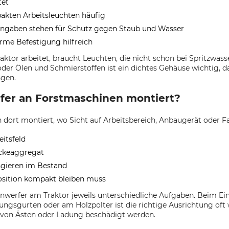
tet
akten Arbeitsleuchten häufig
zangaben stehen für Schutz gegen Staub und Wasser
arme Befestigung hilfreich
tor arbeitet, braucht Leuchten, die nicht schon bei Spritzwass
der Ölen und Schmierstoffen ist ein dichtes Gehäuse wichtig, 
ngen.
er an Forstmaschinen montiert?
dort montiert, wo Sicht auf Arbeitsbereich, Anbaugerät oder 
itsfeld
ückeaggregat
ngieren im Bestand
osition kompakt bleiben muss
cheinwerfer am Traktor jeweils unterschiedliche Aufgaben. Beim E
gsgurten oder am Holzpolter ist die richtige Ausrichtung oft w
ht von Ästen oder Ladung beschädigt werden.