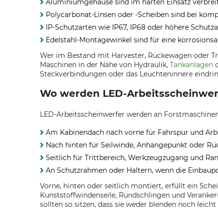
Aluminiumgehäuse sind im harten Einsatz verbrei
Polycarbonat-Linsen oder -Scheiben sind bei komp
IP-Schutzarten wie IP67, IP68 oder höhere Schut
Edelstahl-Montagewinkel sind für eine korrosions
Wer im Bestand mit Harvester, Rückewagen oder Trak
Maschinen in der Nähe von Hydraulik,
Tankanlagen
o
Steckverbindungen oder das Leuchteninnere eindri
Wo werden LED-Arbeitsscheinwerf
LED-Arbeitsscheinwerfer werden an Forstmaschinen 
Am Kabinendach nach vorne für Fahrspur und Arbe
Nach hinten für Seilwinde, Anhängepunkt oder R
Seitlich für Trittbereich, Werkzeugzugang und Ra
An Schutzrahmen oder Haltern, wenn die Einbaup
Vorne, hinten oder seitlich montiert, erfüllt ein S
Kunststoffwindenseile, Rundschlingen und Verankerun
sollten so sitzen, dass sie weder blenden noch leic