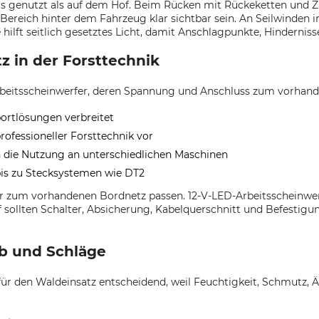
ers genutzt als auf dem Hof. Beim Rücken mit Rückeketten und 
Bereich hinter dem Fahrzeug klar sichtbar sein. An Seilwinden 
 hilft seitlich gesetztes Licht, damit Anschlagpunkte, Hindern
 in der Forsttechnik
beitsscheinwerfer, deren Spannung und Anschluss zum vorhande
portlösungen verbreitet
ofessioneller Forsttechnik vor
n die Nutzung an unterschiedlichen Maschinen
bis zu Stecksystemen wie DT2
r zum vorhandenen Bordnetz passen. 12-V-LED-Arbeitsscheinwer
sollten Schalter, Absicherung, Kabelquerschnitt und Befestigu
ub und Schläge
für den Waldeinsatz entscheidend, weil Feuchtigkeit, Schmutz, 