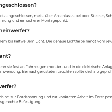
angeschlossen?
etz angeschlossen, meist über Anschlusskabel oder Stecker, Sch
führung und ein sicherer Montagepunkt.
heinwerfer?
lem bis kaltweißem Licht. Die genaue Lichtfarbe hängt vom jewe
vant?
enn sie fest an Fahrzeugen montiert und in die elektrische Anla
ganwendung. Bei nachgerüsteten Leuchten sollte deshalb geprüf
werfer?
schine, zur Bordspannung und zur konkreten Arbeit im Forst pass
isgerechte Befestigung.