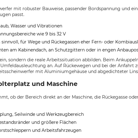
nwerfer mit robuster Bauweise, passender Bordspannung und ein
ugen passt.
aub, Wasser und Vibrationen
annungsbereiche wie 9 bis 32 V
en sinnvoll, für Wege und Rückegassen eher Fern- oder Kombiau
ten am Kabinendach, an Schutzgittern oder in engen Anbauposi
ein, sondern die reale Arbeitssituation abbilden. Beim Ankuppe
 Umfeldausleuchtung an. Auf Rückewegen und bei der Anfahrt z
rbeitsscheinwerfer mit Aluminiumgehäuse und abgedichteter Lins
olterplatz und Maschine
mmt, ob der Bereich direkt an der Maschine, die Rückegasse ode
pplung, Seilwinde und Werkzeugbereich
estandsränder und größere Flächen
orstschleppern und Arbeitsfahrzeugen