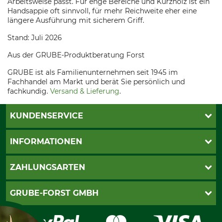
Arbeitsweise passt. Für enge Bereiche und Kurzholz ist ein
Handsappie oft sinnvoll, für mehr Reichweite eher eine
längere Ausführung mit sicherem Griff.
Stand: Juli 2026
Aus der GRUBE-Produktberatung Forst
GRUBE ist als Familienunternehmen seit 1945 im
Fachhandel am Markt und berät Sie persönlich und
fachkundig.
Versand & Lieferung
.
KUNDENSERVICE
Katalogbestellung
INFORMATIONEN
Fragen & Antworten
Kontakt
AGB
ZAHLUNGSARTEN
Newsletteranmeldung
Impressum
Cookie-Einstellungen
Lieferung
PayPal
GRUBE-FORST GMBH
Bestellung widerrufen
Kreditkarte
Widerrufsrecht
Rechnung
Karriere