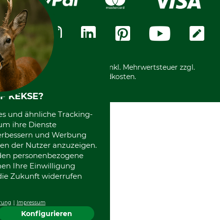
Widerrufsformular
Vorkasse
Über uns
Datenschutz
Messetermine
Zahlungsarten
Community
International
*Alle Preise in Euro und inkl. Mehrwertsteuer zzgl.
Versandkosten.
F KEKSE?
es und ähnliche Tracking-
um ihre Dienste
 verbessern und Werbung
en der Nutzer anzuzeigen.
erden personenbezogene
nen Ihre Einwilligung
die Zukunft widerrufen
rung
Impressum
Konfigurieren