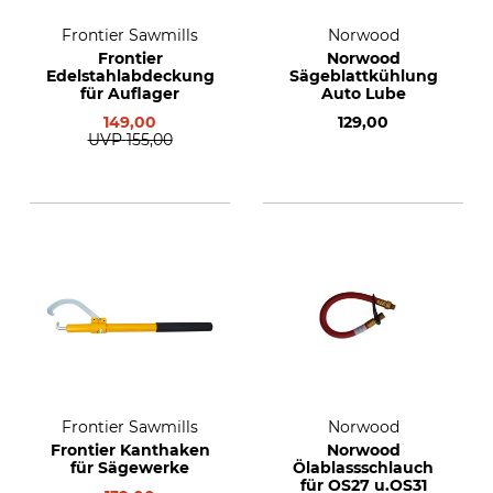
Frontier Sawmills
Norwood
Frontier
Norwood
Edelstahlabdeckung
Sägeblattkühlung
für Auflager
Auto Lube
149,00
129,00
UVP
155,00
Frontier Sawmills
Norwood
Frontier Kanthaken
Norwood
für Sägewerke
Ölablassschlauch
für OS27 u.OS31