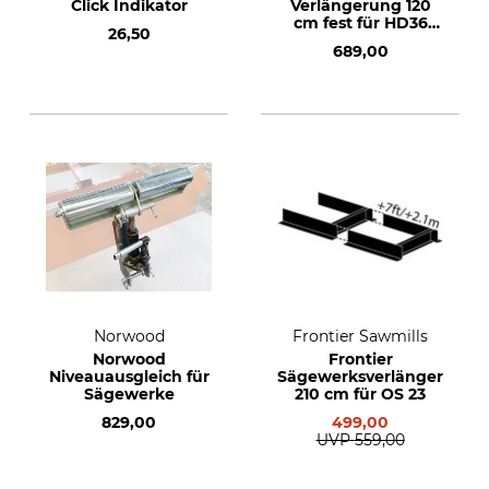
Click Indikator
Verlängerung 120
cm fest für HD36
26,50
und HD38
689,00
Norwood
Frontier Sawmills
Norwood
Frontier
Niveauausgleich für
Sägewerksverlängerung
Sägewerke
210 cm für OS 23
829,00
499,00
UVP
559,00