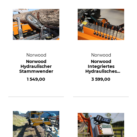
Norwood
Norwood
Norwood
Norwood
Hydraulischer
Integriertes
Stammwender
Hydraulisches
Pumpensystem für
1 549,00
3 599,00
HD36