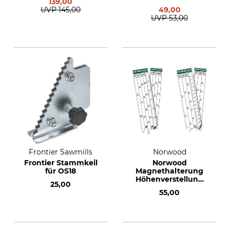
139,00
UVP
145,00
49,00
UVP
53,00
Frontier Sawmills
Norwood
Frontier Stammkeil
Norwood
für OS18
Magnethalterung
Höhenverstellung
25,00
5,4 cm und 2 cm
55,00