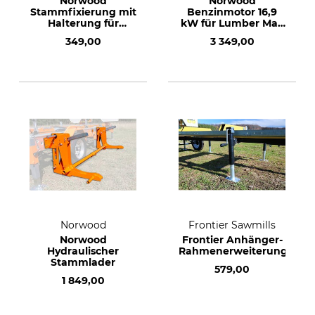
Norwood
Norwood
Stammfixierung mit
Benzinmotor 16,9
Halterung für
kW für Lumber Max
Sägewerk LM 30
HD 38
349,00
3 349,00
Norwood
Frontier Sawmills
Norwood
Frontier Anhänger-
Hydraulischer
Rahmenerweiterung
Stammlader
579,00
1 849,00