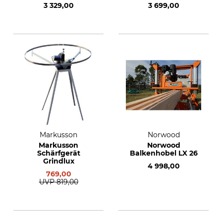
Höhenverstellung
3 329,00
3 699,00
Markusson
Norwood
Markusson
Norwood
Schärfgerät
Balkenhobel LX 26
Grindlux
4 998,00
769,00
UVP
819,00