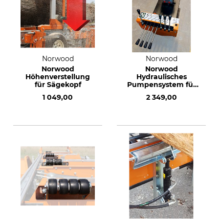
Norwood
Norwood
Norwood
Norwood
Höhenverstellung
Hydraulisches
für Sägekopf
Pumpensystem für
Sägewerke mit
1 049,00
2 349,00
Elektromotor