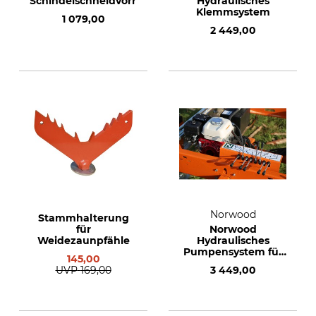
Schindelschneidvorrichtung
Hydraulisches
Klemmsystem
1 079,00
2 449,00
Norwood
Stammhalterung
für
Norwood
Weidezaunpfähle
Hydraulisches
Pumpensystem für
145,00
Sägewerk HD 36
UVP
169,00
3 449,00