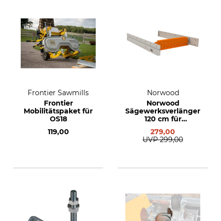
Frontier Sawmills
Norwood
Frontier
Norwood
Mobilitätspaket für
Sägewerksverlängerung
OS18
120 cm für
Sägewerk LM 30
119,00
279,00
UVP
299,00