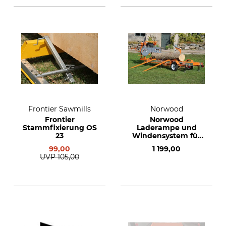
Frontier Sawmills
Norwood
Frontier
Norwood
Stammfixierung OS
Laderampe und
23
Windensystem für
Sägewerk LM 30
99,00
1 199,00
UVP
105,00