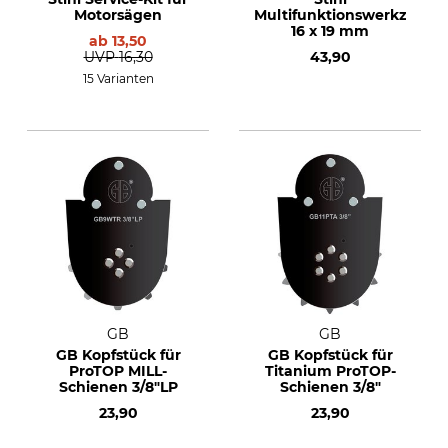
Motorsägen
Multifunktionswerkzeug
16 x 19 mm
ab
13,50
UVP
16,30
43,90
15 Varianten
GB
GB
GB Kopfstück für
GB Kopfstück für
ProTOP MILL-
Titanium ProTOP-
Schienen 3/8"LP
Schienen 3/8"
23,90
23,90