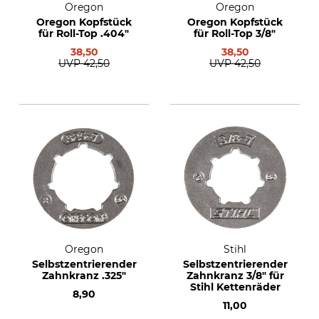
Oregon
Oregon
Oregon Kopfstück
Oregon Kopfstück
für Roll-Top .404"
für Roll-Top 3/8"
38,50
38,50
UVP
42,50
UVP
42,50
Oregon
Stihl
Selbstzentrierender
Selbstzentrierender
Zahnkranz .325"
Zahnkranz 3/8" für
Stihl Kettenräder
8,90
11,00