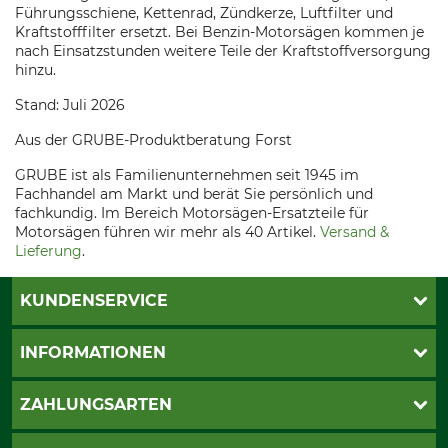
Führungsschiene, Kettenrad, Zündkerze, Luftfilter und
Kraftstofffilter ersetzt. Bei Benzin-Motorsägen kommen je
nach Einsatzstunden weitere Teile der Kraftstoffversorgung
hinzu.
Stand: Juli 2026
Aus der GRUBE-Produktberatung Forst
GRUBE ist als Familienunternehmen seit 1945 im
Fachhandel am Markt und berät Sie persönlich und
fachkundig. Im Bereich Motorsägen-Ersatzteile für
Motorsägen führen wir mehr als 40 Artikel.
Versand &
Lieferung
.
KUNDENSERVICE
Katalogbestellung
INFORMATIONEN
Fragen & Antworten
Kontakt
AGB
ZAHLUNGSARTEN
Newsletteranmeldung
Impressum
Cookie-Einstellungen
Lieferung