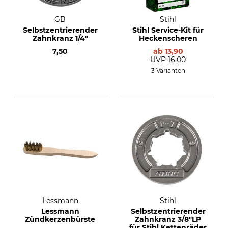
GB
Stihl
Selbstzentrierender
Stihl Service-Kit für
Zahnkranz 1/4"
Heckenscheren
7,50
ab
13,90
UVP
16,00
3 Varianten
Lessmann
Stihl
Lessmann
Selbstzentrierender
Zündkerzenbürste
Zahnkranz 3/8"LP
für Stihl Kettenräder