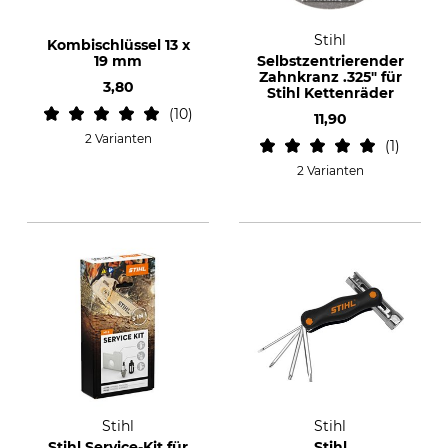
Stihl
Kombischlüssel 13 x
19 mm
Selbstzentrierender
Zahnkranz .325" für
3,80
Stihl Kettenräder
10
11,90
2 Varianten
1
2 Varianten
Stihl
Stihl
Stihl Service-Kit für
Stihl