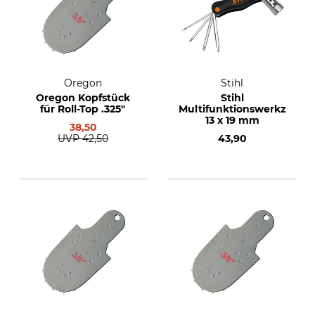
Oregon
Stihl
Oregon Kopfstück
Stihl
für Roll-Top .325"
Multifunktionswerkzeug
13 x 19 mm
38,50
UVP
42,50
43,90