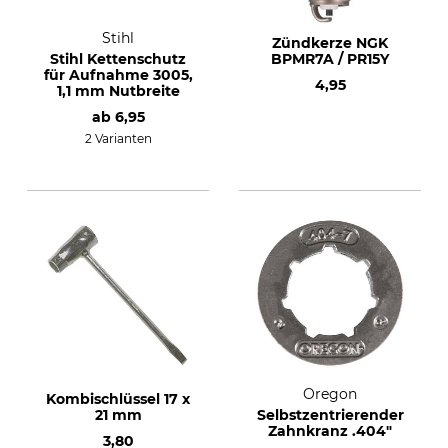
Stihl
Zündkerze NGK
Stihl Kettenschutz
BPMR7A / PR15Y
für Aufnahme 3005,
4,95
1,1 mm Nutbreite
ab
6,95
2 Varianten
Oregon
Kombischlüssel 17 x
21 mm
Selbstzentrierender
Zahnkranz .404"
3,80