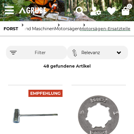
0
FORST
Geräte und Maschinen
Motorsägen
Motorsägen-Ersatzteile
Filter
Relevanz
48 gefundene Artikel
EMPFEHLUNG