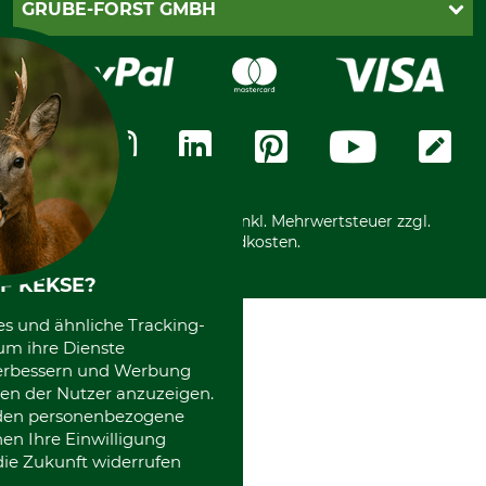
PayPal
GRUBE-FORST GMBH
Bestellung widerrufen
Kreditkarte
Widerrufsrecht
Rechnung
Karriere
Widerrufsformular
Vorkasse
Über uns
Datenschutz
Messetermine
Zahlungsarten
Community
International
*Alle Preise in Euro und inkl. Mehrwertsteuer zzgl.
Versandkosten.
F KEKSE?
es und ähnliche Tracking-
um ihre Dienste
 verbessern und Werbung
en der Nutzer anzuzeigen.
erden personenbezogene
nen Ihre Einwilligung
die Zukunft widerrufen