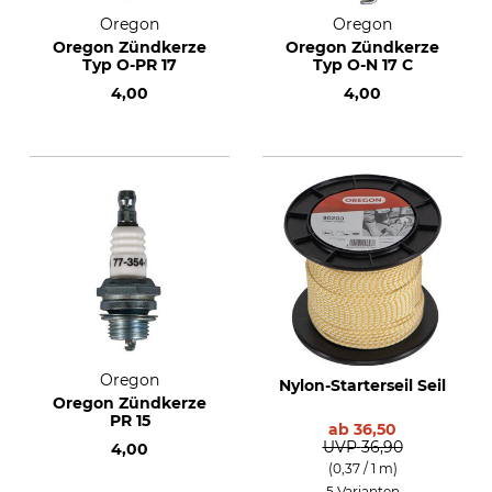
Oregon
Oregon
Oregon Zündkerze
Oregon Zündkerze
Typ O-PR 17
Typ O-N 17 C
4,00
4,00
Oregon
Nylon-Starterseil Seil
Oregon Zündkerze
PR 15
ab
36,50
UVP
36,90
4,00
(0,37 / 1 m)
5 Varianten