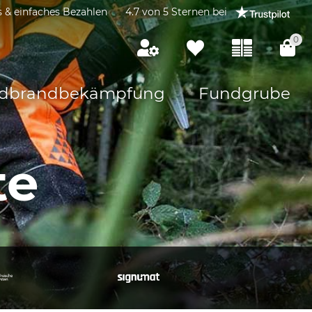
s & einfaches Bezahlen
4.7 von 5 Sternen bei
0
dbrandbekämpfung
Fundgrube
te