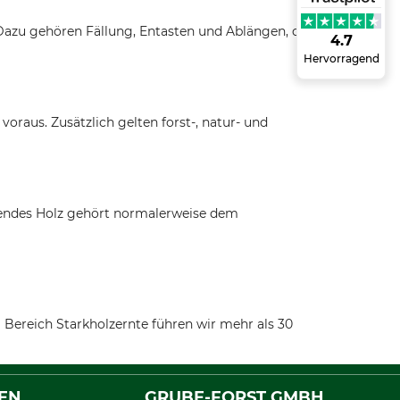
azu gehören Fällung, Entasten und Ablängen, oft
4.7
Hervorragend
oraus. Zusätzlich gelten forst-, natur- und
gendes Holz gehört normalerweise dem
Bereich Starkholzernte führen wir mehr als 30
EN
GRUBE-FORST GMBH