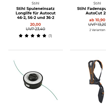
Stihl
Stihl
Stihl Spuleneinsatz
Stihl Fadenspu
Longlife für Autocut
AutoCut 2
46-2, 56-2 und 36-2
ab
10,90
20,00
UVP
13,2
UVP
23,40
2 Varianten
1