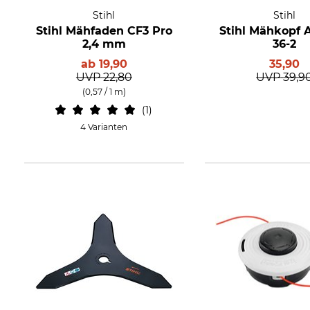
Stihl
Stihl
Stihl Mähfaden CF3 Pro
Stihl Mähkopf 
2,4 mm
36-2
ab
19,90
35,90
UVP
22,80
UVP
39,9
(0,57 / 1 m)
1
4 Varianten