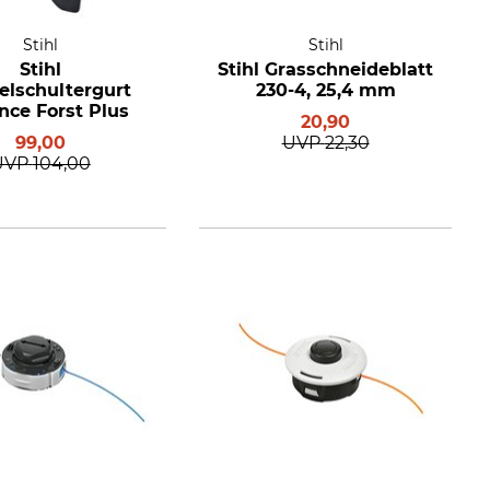
Stihl
Stihl
Stihl
Stihl Grasschneideblatt
lschultergurt
230-4, 25,4 mm
nce Forst Plus
20,90
99,00
UVP
22,30
UVP
104,00