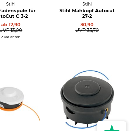
Stihl
Stihl
 Fadenspule für
Stihl Mähkopf Autocut
toCut C 3-2
27-2
ab
12,90
30,90
UVP
13,00
UVP
35,70
2 Varianten