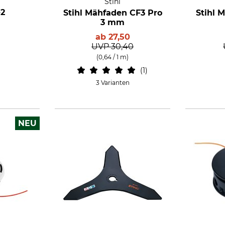
Stihl
-2
Stihl Mähfaden CF3 Pro
Stihl 
3 mm
ab
27,50
UVP
30,40
(0,64 / 1 m)
1
3 Varianten
NEU