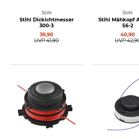
Stihl
Stihl
Stihl Dickichtmesser
Stihl Mähkopf 
300-3
56-2
39,90
40,90
UVP
41,90
UVP
42,9