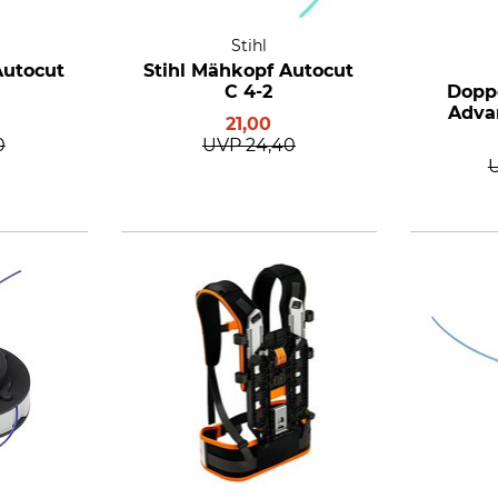
Stihl
Autocut
Stihl Mähkopf Autocut
C 4-2
Doppe
Adva
21,00
0
UVP
24,40