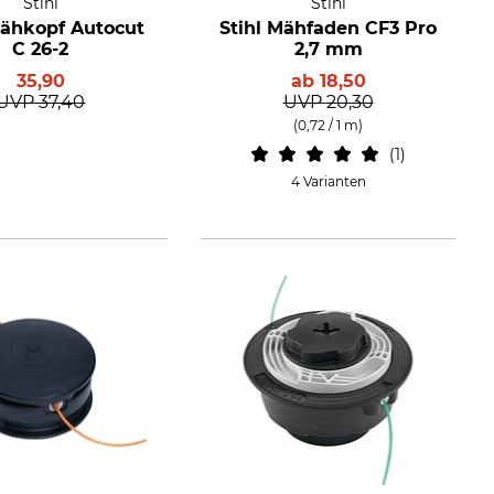
Stihl
Stihl
Mähkopf Autocut
Stihl Mähfaden CF3 Pro
C 26-2
2,7 mm
35,90
ab
18,50
UVP
37,40
UVP
20,30
(0,72 / 1 m)
1
4 Varianten