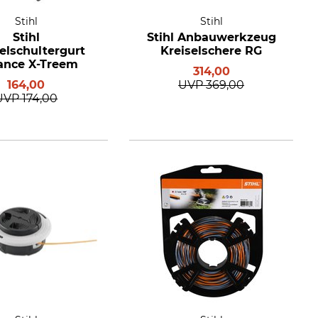
Stihl
Stihl
Stihl
Stihl Anbauwerkzeug
lschultergurt
Kreiselschere RG
ance X-Treem
314,00
164,00
UVP
369,00
UVP
174,00