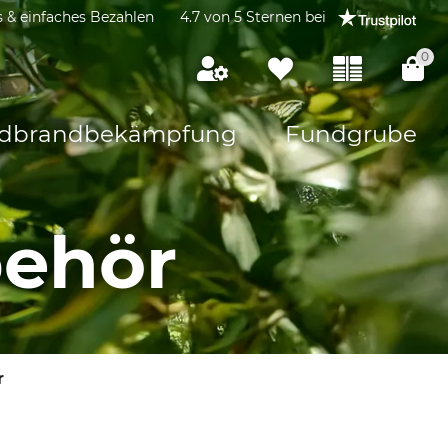
s & einfaches Bezahlen
4.7 von 5 Sternen bei
0
dbrandbekämpfung
Fundgrube
ehör
r