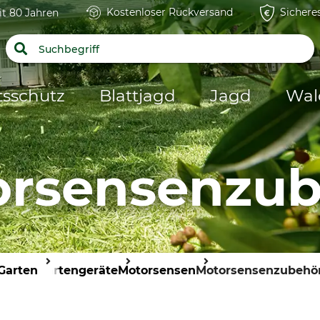
Kostenloser Rückversand
Sichere
it 80 Jahren
tsschutz
Blattjagd
Jagd
Wal
orsensenzub
Garten
Gartengeräte
Motorsensen
Motorsensenzubehö