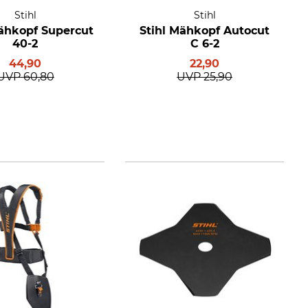
Stihl
Stihl
Mähkopf Supercut
Stihl Mähkopf Autocut
40-2
C 6-2
44,90
22,90
UVP
60,80
UVP
25,90