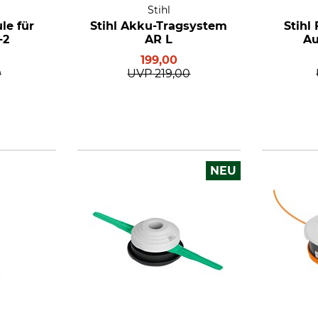
Stihl
le für
Stihl Akku-Tragsystem
Stihl
-2
AR L
Au
199,00
0
UVP
219,00
NEU