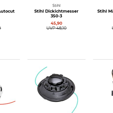
Stihl
Autocut
Stihl Dickichtmesser
Stihl 
350-3
45,90
0
UVP
48,10