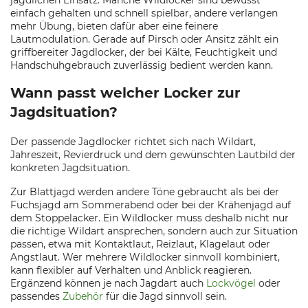
jagdlichen Einsatz. Manche Wildlocker sind bewusst
einfach gehalten und schnell spielbar, andere verlangen
mehr Übung, bieten dafür aber eine feinere
Lautmodulation. Gerade auf Pirsch oder Ansitz zählt ein
griffbereiter Jagdlocker, der bei Kälte, Feuchtigkeit und
Handschuhgebrauch zuverlässig bedient werden kann.
Wann passt welcher Locker zur
Jagdsituation?
Der passende Jagdlocker richtet sich nach Wildart,
Jahreszeit, Revierdruck und dem gewünschten Lautbild der
konkreten Jagdsituation.
Zur Blattjagd werden andere Töne gebraucht als bei der
Fuchsjagd am Sommerabend oder bei der Krähenjagd auf
dem Stoppelacker. Ein Wildlocker muss deshalb nicht nur
die richtige Wildart ansprechen, sondern auch zur Situation
passen, etwa mit Kontaktlaut, Reizlaut, Klagelaut oder
Angstlaut. Wer mehrere Wildlocker sinnvoll kombiniert,
kann flexibler auf Verhalten und Anblick reagieren.
Ergänzend können je nach Jagdart auch
Lockvögel
oder
passendes
Zubehör
für die Jagd sinnvoll sein.