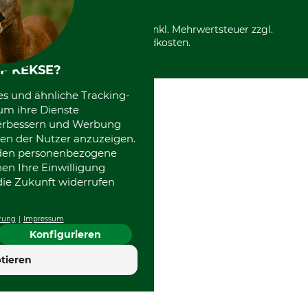
*Alle Preise in Euro und inkl. Mehrwertsteuer zzgl.
Versandkosten.
F KEKSE?
es und ähnliche Tracking-
um ihre Dienste
 verbessern und Werbung
en der Nutzer anzuzeigen.
erden personenbezogene
nen Ihre Einwilligung
die Zukunft widerrufen
rung
Impressum
Konfigurieren
4.7
tieren
Hervorragend