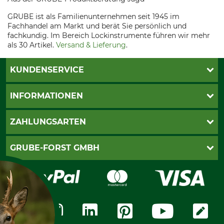
GRUBE ist als Familienunternehmen seit 1945 im
Fachhandel am Markt und berät Sie persönlich und
fachkundig. Im Bereich Lockinstrumente führen wir mehr
als 30 Artikel.
Versand & Lieferung
.
KUNDENSERVICE
Katalogbestellung
INFORMATIONEN
Fragen & Antworten
Kontakt
AGB
ZAHLUNGSARTEN
Newsletteranmeldung
Impressum
Cookie-Einstellungen
Lieferung
PayPal
GRUBE-FORST GMBH
Bestellung widerrufen
Kreditkarte
Widerrufsrecht
Rechnung
Karriere
Widerrufsformular
Vorkasse
Über uns
Datenschutz
Messetermine
Zahlungsarten
Community
International