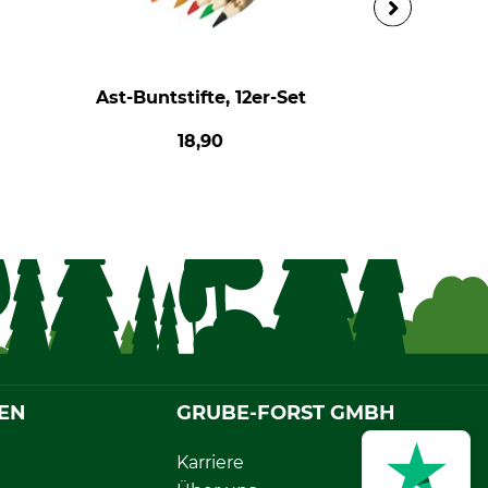
Ast-Buntstifte, 12er-Set
18,90
EN
GRUBE-FORST GMBH
Karriere