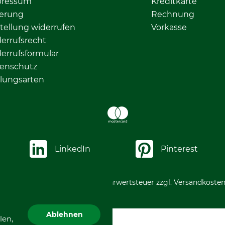
pressum
Kreditkarte
ferung
Rechnung
tellung widerrufen
Vorkasse
errufsrecht
errufsformular
enschutz
lungsarten
LinkedIn
Pinterest
*Alle Preise in Euro und inkl. Mehrwertsteuer zzgl. Versandkosten
Ablehnen
len,