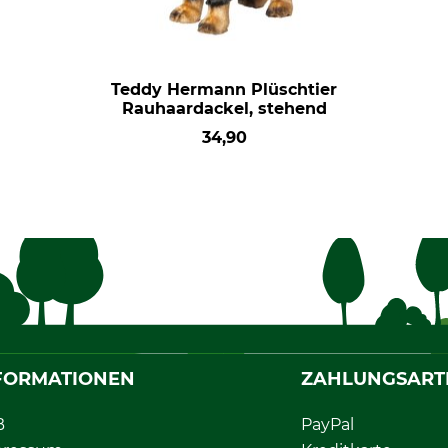
Teddy Hermann Plüschtier
Rauhaardackel, stehend
34,90
FORMATIONEN
ZAHLUNGSART
B
PayPal