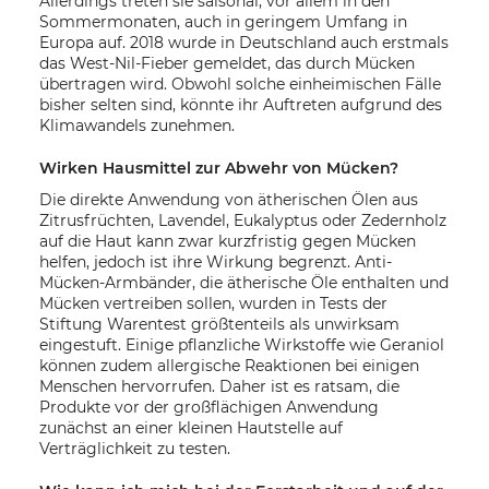
Allerdings treten sie saisonal, vor allem in den
Sommermonaten, auch in geringem Umfang in
Europa auf. 2018 wurde in Deutschland auch erstmals
das West-Nil-Fieber gemeldet, das durch Mücken
übertragen wird. Obwohl solche einheimischen Fälle
bisher selten sind, könnte ihr Auftreten aufgrund des
Klimawandels zunehmen.
Wirken Hausmittel zur Abwehr von Mücken?
Die direkte Anwendung von ätherischen Ölen aus
Zitrusfrüchten, Lavendel, Eukalyptus oder Zedernholz
auf die Haut kann zwar kurzfristig gegen Mücken
helfen, jedoch ist ihre Wirkung begrenzt. Anti-
Mücken-Armbänder, die ätherische Öle enthalten und
Mücken vertreiben sollen, wurden in Tests der
Stiftung Warentest größtenteils als unwirksam
eingestuft. Einige pflanzliche Wirkstoffe wie Geraniol
können zudem allergische Reaktionen bei einigen
Menschen hervorrufen. Daher ist es ratsam, die
Produkte vor der großflächigen Anwendung
zunächst an einer kleinen Hautstelle auf
Verträglichkeit zu testen.