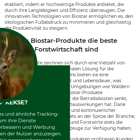
etabliert, indem er hochwertige Produkte anbietet, die
durch ihre Langlebigkeit und Effizienz überzeugen. Die
innovativen Technologien von Biostar ermöglichen es, den
ökologischen Fußabdruck zu minimieren und gleichzeitig
die Produktivität zu steigern.
Warum Biostar-Produkte die beste
Wahl für Forstwirtschaft sind
Biostar-Produkte zeichnen sich durch eine Vielzahl von
Vorteilen aus, die sie zur optimalen Lösung für die
Forstwirtschaft machen. Erstens bieten sie eine
herausragende Zuverlässigkeit und Lebensdauer, was
besonders in anspruchsvollen Umgebungen wie Wäldern
wichtig ist. Außerdem sind Biostar-Produkte
energieeffizient, was nicht nur die Betriebskosten senkt,
F KEKSE?
sondern auch weniger Umweltauswirkungen hat. Dank
fortschrittlicher Technologien und kontinuierlicher
es und ähnliche Tracking-
Innovationen bleibt Biostar stets an der Spitze der Branche,
um ihre Dienste
was bedeutet, dass Landwirte und Forstwirte stets die
 verbessern und Werbung
besten und modernsten Werkzeuge zur Verfügung haben.
en der Nutzer anzuzeigen.
Durch die Wahl von Biostar-Produkten profitieren Kunden