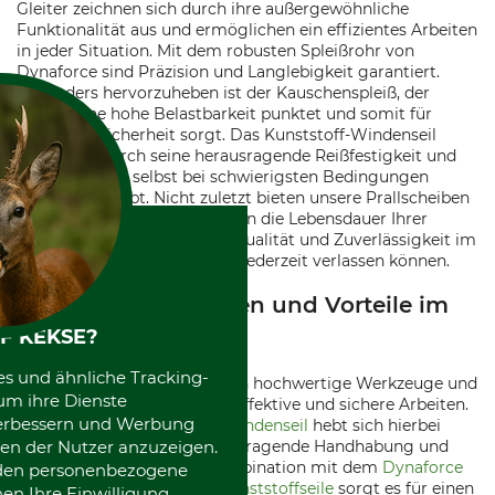
Gleiter zeichnen sich durch ihre außergewöhnliche
Funktionalität aus und ermöglichen ein effizientes Arbeiten
in jeder Situation. Mit dem robusten Spleißrohr von
Dynaforce sind Präzision und Langlebigkeit garantiert.
Besonders hervorzuheben ist der Kauschenspleiß, der
durch seine hohe Belastbarkeit punktet und somit für
maximale Sicherheit sorgt. Das Kunststoff-Windenseil
überzeugt durch seine herausragende Reißfestigkeit und
Flexibilität, die selbst bei schwierigsten Bedingungen
verlässlich bleibt. Nicht zuletzt bieten unsere Prallscheiben
optimalen Schutz und erhöhen die Lebensdauer Ihrer
Geräte. Dynaforce steht für Qualität und Zuverlässigkeit im
Forstbereich, auf die Sie sich jederzeit verlassen können.
Einsatzmöglichkeiten und Vorteile im
Forstbereich
F KEKSE?
es und ähnliche Tracking-
Im Forstbereich erweisen sich hochwertige Werkzeuge und
um ihre Dienste
Zubehör als unerlässlich für effektive und sichere Arbeiten.
 verbessern und Werbung
Das
Dynaforce Kunststoff-Windenseil
hebt sich hierbei
en der Nutzer anzuzeigen.
besonders durch seine hervorragende Handhabung und
Langlebigkeit hervor. In Kombination mit dem
Dynaforce
erden personenbezogene
Stahlgleiter für 14/16-mm-Kunststoffseile
sorgt es für einen
nen Ihre Einwilligung