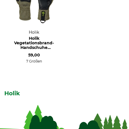
Holik
Holik
Vegetationsbrand-
Handschuhe
Foresta
59,00
7 Größen
Holik