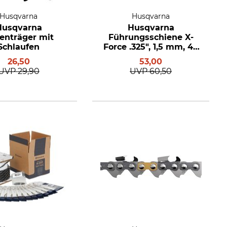
Husqvarna
Husqvarna
Husqvarna
Husqvarna
enträger mit
Führungsschiene X-
Schlaufen
Force .325", 1,5 mm, 45
cm
26,50
53,00
UVP
29,90
UVP
60,50