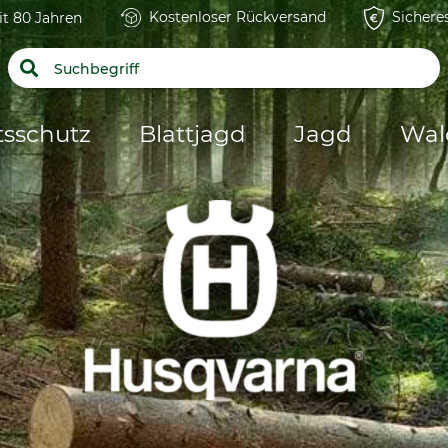
Kostenloser Rückversand
Sichere
it 80 Jahren
tsschutz
Blattjagd
Jagd
Wal