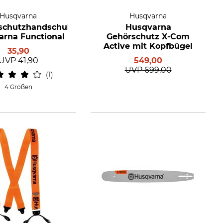
Husqvarna
Husqvarna
tschutzhandschuhe
Husqvarna
rna Functional
Gehörschutz X-Com
Active mit Kopfbügel
35,90
UVP
41,90
549,00
UVP
699,00
1
4 Größen