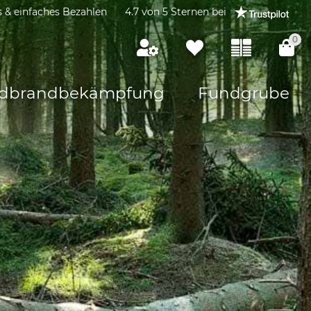
s & einfaches Bezahlen
4.7 von 5 Sternen bei
0
dbrandbekämpfung
Fundgrube