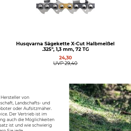
Husqvarna Sägekette X-Cut Halbmeißel
.325", 1,3 mm, 72 TG
24,30
UVP
29,40
Hersteller von
schaft, Landschafts- und
oboter oder Aufsitzmäher.
ce. Der Vertrieb ist im
ung auch die Möglichkeiten
satz ist und wie schwierig
rn Sie jede