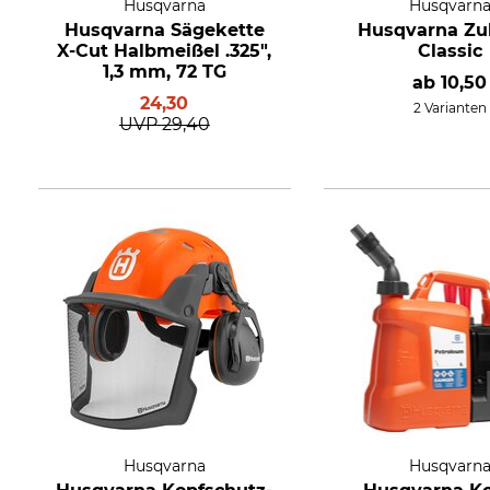
Husqvarna
Husqvarn
Husqvarna Sägekette
Husqvarna Zu
X-Cut Halbmeißel .325",
Classic
1,3 mm, 72 TG
ab
10,50
24,30
2 Varianten
UVP
29,40
Husqvarna
Husqvarn