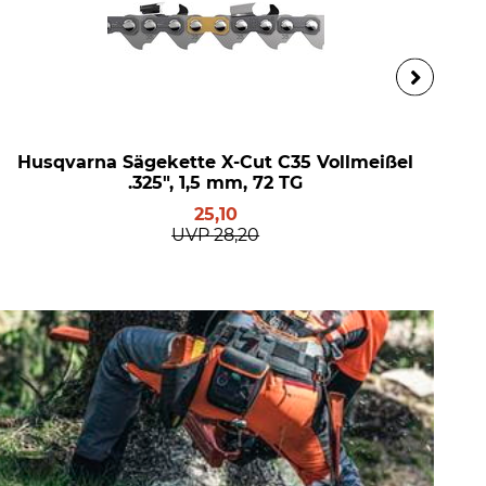
Husqvarna Sägekette X-Cut C35 Vollmeißel
.325", 1,5 mm, 72 TG
25,10
UVP
28,20