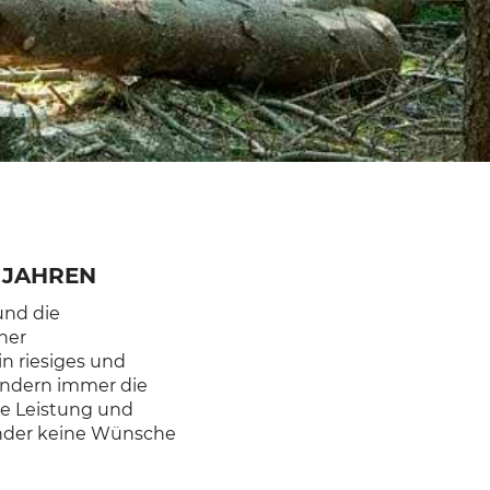
 JAHREN
und die
ner
n riesiges und
endern immer die
te Leistung und
ender keine Wünsche