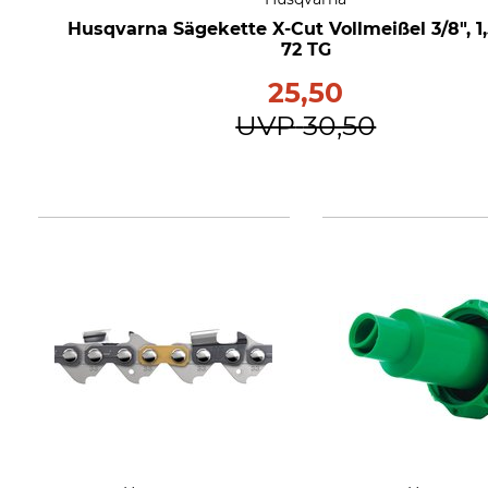
Husqvarna Sägekette X-Cut Vollmeißel 3/8", 1
72 TG
25,50
UVP
30,50