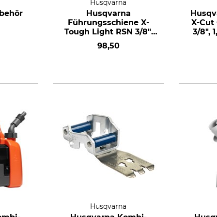
a
Husqvarna
behör
Husqvarna
Husqv
Führungsschiene X-
X-Cut
Tough Light RSN 3/8",
3/8", 
1,5 mm, 50 cm
98,50
a
Husqvarna