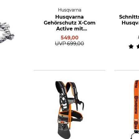
Husqvarna
Husqvarna
Schnit
Gehörschutz X-Com
Husqva
Active mit
Helmbefestigung
549,00
UVP
699,00