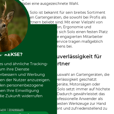
Solo sind dabei eine ausgezeichnete Wahl.
Der Hersteller Solo ist bekannt für sein breites Sortiment
an hochwertigen Gartengeräten, die sowohl bei Profis als
auch Hobbygärtnern beliebt sind. Mit einer Vielzahl von
Produkten, die durch Innovation, Ergonomie und
Langlebigkeit überzeugen, hat sich Solo einen festen Platz
im Gartenbedarf gesichert. Die engagierten Mitarbeiter
und der umfassende Kundenservice tragen maßgeblich
zum guten Ruf des Unternehmens bei.
F KEKSE?
Solo: Qualität und Zuverlässigkeit für
Profis und Hobbygärtner
es und ähnliche Tracking-
um ihre Dienste
 verbessern und Werbung
Solo bietet eine erstklassige Auswahl an Gartengeräten, die
für ihre hohe Qualität und Zuverlässigkeit geschätzt
en der Nutzer anzuzeigen.
werden. Ob es sich um Sprühgeräte, Motorsägen oder
erden personenbezogene
andere Gartengeräte handelt, Solo setzt immer auf höchste
nen Ihre Einwilligung
Standards in der Herstellung. Dadurch gewährleistet das
die Zukunft widerrufen
Unternehmen, dass sowohl professionelle Anwender als
auch Hobbygärtner stets die besten Werkzeuge zur Hand
haben, um ihre Arbeiten effizient und zufriedenstellend zu
rung
Impressum
erledigen.