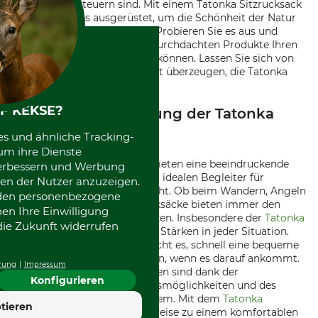
Outdoor-Abenteuern sind. Mit einem Tatonka Sitzrucksack
sind Sie bestens ausgerüstet, um die Schönheit der Natur
in vollen Zügen zu genießen. Probieren Sie es aus und
erleben Sie selbst, wie diese durchdachten Produkte Ihren
Outdoor-Lifestyle bereichern können. Lassen Sie sich von
der Qualität und dem Komfort überzeugen, die Tatonka
Sitzrucksäcke bieten.
F KEKSE?
Vielseitige Anwendung der Tatonka
Stuhlrucksäcke
es und ähnliche Tracking-
um ihre Dienste
Die Tatonka Stuhlrucksäcke bieten eine beeindruckende
 verbessern und Werbung
Vielseitigkeit, die sie zu einem idealen Begleiter für
en der Nutzer anzuzeigen.
verschiedene Aktivitäten macht. Ob beim Wandern, Angeln
erden personenbezogene
oder auf Festivals - diese Rucksäcke bieten immer den
nen Ihre Einwilligung
benötigten Komfort und Nutzen. Insbesondere der
Tatonka
die Zukunft widerrufen
Stuhlrucksack 20 l
zeigt seine Stärken in jeder Situation.
Sein cleveres Design ermöglicht es, schnell eine bequeme
Sitzgelegenheit bereitzustellen, wenn es darauf ankommt.
rung
Impressum
Auch längere Unternehmungen sind dank der
Konfigurieren
durchdachten Aufbewahrungsmöglichkeiten und des
robusten Materials kein Problem. Mit dem
Tatonka
4.7
tieren
Stuhlrucksack 20 l
wird jede Reise zu einem komfortablen
Hervorragend