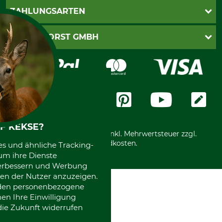
Kontakt
AGB
ZAHLUNGSARTEN
Newsletteranmeldung
Impressum
Cookie-Einstellungen
Lieferung
PayPal
GRUBE-FORST GMBH
Bestellung widerrufen
Kreditkarte
Widerrufsrecht
Rechnung
Karriere
Widerrufsformular
Vorkasse
Über uns
Datenschutz
Messetermine
Zahlungsarten
Community
International
F KEKSE?
*Alle Preise in Euro und inkl. Mehrwertsteuer zzgl.
Versandkosten.
es und ähnliche Tracking-
um ihre Dienste
 verbessern und Werbung
en der Nutzer anzuzeigen.
erden personenbezogene
nen Ihre Einwilligung
die Zukunft widerrufen