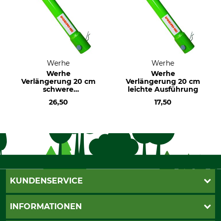
Werhe
Werhe
Werhe
Werhe
Verlängerung 20 cm
Verlängerung 20 cm
schwere
leichte Ausführung
Ausführung
26,50
17,50
KUNDENSERVICE
Katalogbestellung
INFORMATIONEN
Fragen & Antworten