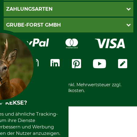
Kontakt
AGB
ZAHLUNGSARTEN
Newsletteranmeldung
Impressum
Cookie-Einstellungen
Lieferung
PayPal
GRUBE-FORST GMBH
Bestellung widerrufen
Kreditkarte
Widerrufsrecht
Rechnung
Karriere
Widerrufsformular
Vorkasse
Über uns
Datenschutz
Messetermine
Zahlungsarten
Community
International
*Alle Preise in Euro und inkl. Mehrwertsteuer zzgl.
Versandkosten.
F KEKSE?
es und ähnliche Tracking-
um ihre Dienste
 verbessern und Werbung
en der Nutzer anzuzeigen.