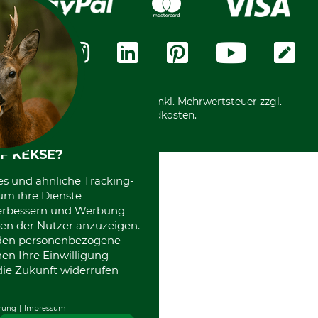
Widerrufsformular
Vorkasse
Über uns
Datenschutz
Messetermine
Zahlungsarten
Community
International
*Alle Preise in Euro und inkl. Mehrwertsteuer zzgl.
Versandkosten.
F KEKSE?
es und ähnliche Tracking-
um ihre Dienste
 verbessern und Werbung
en der Nutzer anzuzeigen.
erden personenbezogene
nen Ihre Einwilligung
die Zukunft widerrufen
rung
Impressum