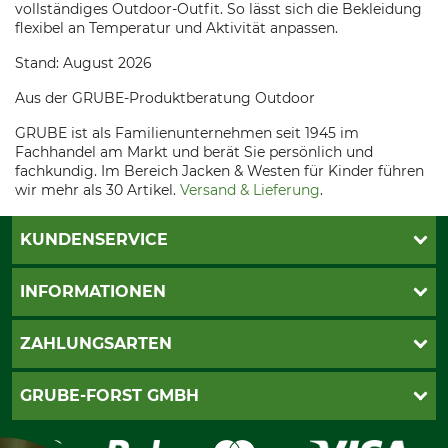
vollständiges Outdoor-Outfit. So lässt sich die Bekleidung
flexibel an Temperatur und Aktivität anpassen.
Stand: August 2026
Aus der GRUBE-Produktberatung Outdoor
GRUBE ist als Familienunternehmen seit 1945 im
Fachhandel am Markt und berät Sie persönlich und
fachkundig. Im Bereich Jacken & Westen für Kinder führen
wir mehr als 30 Artikel.
Versand & Lieferung
.
KUNDENSERVICE
Katalogbestellung
INFORMATIONEN
Fragen & Antworten
Kontakt
AGB
ZAHLUNGSARTEN
Newsletteranmeldung
Impressum
Cookie-Einstellungen
Lieferung
PayPal
GRUBE-FORST GMBH
Bestellung widerrufen
Kreditkarte
Widerrufsrecht
Rechnung
Karriere