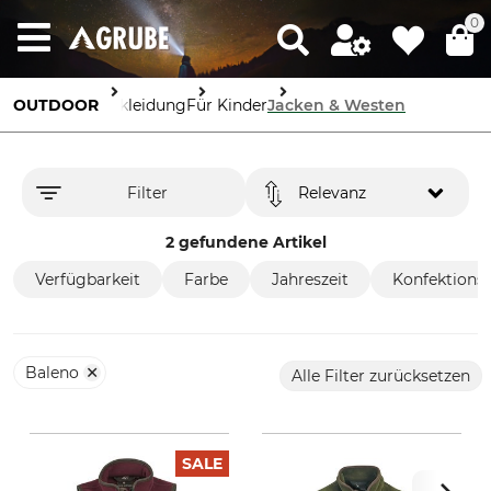
0
OUTDOOR
Bekleidung
Für Kinder
Jacken & Westen
Filter
Relevanz
2 gefundene Artikel
Verfügbarkeit
Farbe
Jahreszeit
Konfektions
Baleno
Alle Filter zurücksetzen
SALE