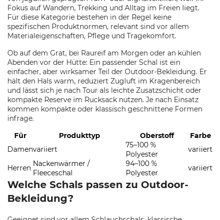
Fokus auf Wandern, Trekking und Alltag im Freien liegt.
Für diese Kategorie bestehen in der Regel keine
spezifischen Produktnormen, relevant sind vor allem
Materialeigenschaften, Pflege und Tragekomfort.
Ob auf dem Grat, bei Raureif am Morgen oder an kühlen
Abenden vor der Hütte: Ein passender Schal ist ein
einfacher, aber wirksamer Teil der Outdoor-Bekleidung. Er
hält den Hals warm, reduziert Zugluft im Kragenbereich
und lässt sich je nach Tour als leichte Zusatzschicht oder
kompakte Reserve im Rucksack nutzen. Je nach Einsatz
kommen kompakte oder klassisch geschnittene Formen
infrage.
Für
Produkttyp
Oberstoff
Farbe
75–100 %
Damen
variiert
variiert
Polyester
Nackenwärmer /
94–100 %
Herren
variiert
Fleeceschal
Polyester
Welche Schals passen zu Outdoor-
Bekleidung?
Geeignet sind vor allem Schlauchschals, klassische