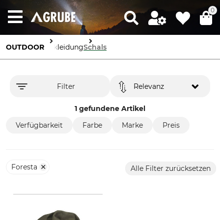
0
OUTDOOR
Bekleidung
Schals
Filter
Relevanz
1 gefundene Artikel
Verfügbarkeit
Farbe
Marke
Preis
Foresta
Alle Filter zurücksetzen