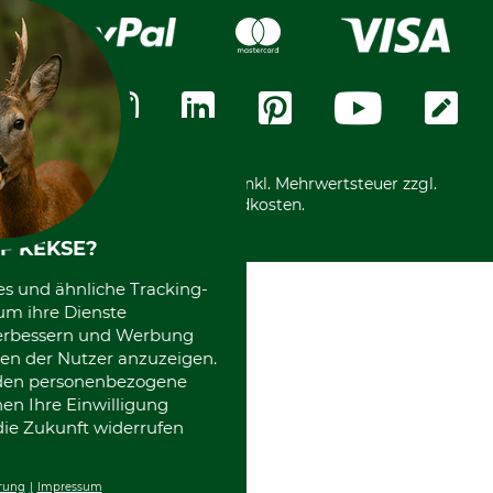
Widerrufsrecht
Rechnung
Karriere
Widerrufsformular
Vorkasse
Über uns
Datenschutz
Messetermine
Zahlungsarten
Community
International
*Alle Preise in Euro und inkl. Mehrwertsteuer zzgl.
Versandkosten.
F KEKSE?
es und ähnliche Tracking-
um ihre Dienste
 verbessern und Werbung
en der Nutzer anzuzeigen.
erden personenbezogene
nen Ihre Einwilligung
die Zukunft widerrufen
rung
Impressum