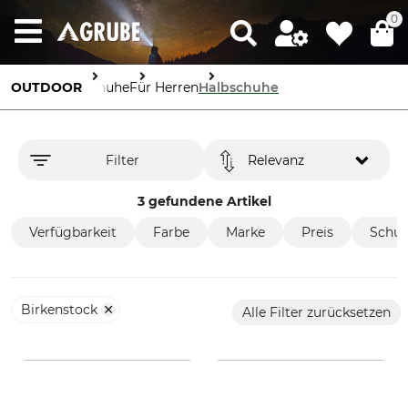
0
OUTDOOR
Schuhe
Für Herren
Halbschuhe
Filter
Relevanz
3 gefundene Artikel
Verfügbarkeit
Farbe
Marke
Preis
Schuh
Birkenstock
Alle Filter zurücksetzen