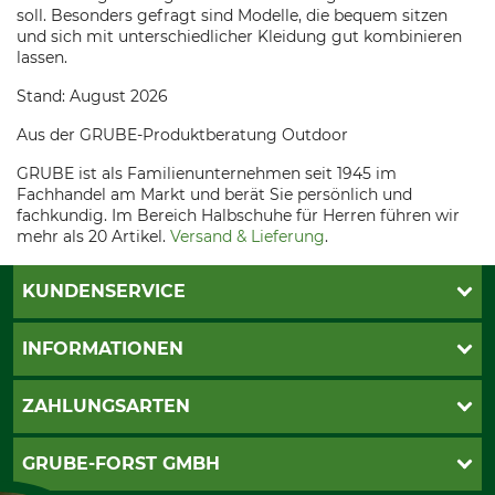
soll. Besonders gefragt sind Modelle, die bequem sitzen
und sich mit unterschiedlicher Kleidung gut kombinieren
lassen.
Stand: August 2026
Aus der GRUBE-Produktberatung Outdoor
GRUBE ist als Familienunternehmen seit 1945 im
Fachhandel am Markt und berät Sie persönlich und
fachkundig. Im Bereich Halbschuhe für Herren führen wir
mehr als 20 Artikel.
Versand & Lieferung
.
KUNDENSERVICE
Katalogbestellung
INFORMATIONEN
Fragen & Antworten
Kontakt
AGB
ZAHLUNGSARTEN
Newsletteranmeldung
Impressum
Cookie-Einstellungen
Lieferung
PayPal
GRUBE-FORST GMBH
Bestellung widerrufen
Kreditkarte