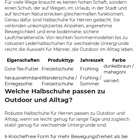
Für viele Wege braucht es keinen hohen Schaft, sondern
einen Schuh, der auf Wegen, im Urlaub, in der Stadt und
auf leichten Naturstrecken gleichermaßen funktioniert.
Genau dafür sind Halbschuhe für Herren gedacht. Sie
verbinden unkompliziertes Anziehen, angenehme
Beweglichkeit und eine bodennahe, sichere
Laufcharakteristik. Von leichten Sommermodellen bis zu
robusten Lederhalbschuhen für wechselnde Untergründe
reicht die Auswahl für Männer, die Outdoor im Alltag leben.
Eigenschaften
Produkttyp
Jahreszeit
Farbe
dunkelbraun /
Gore-Tex-Futter
Freizeitschuhe
Frühling
mahagoni
herausnehmbare
Wanderschuhe /
Frühling /
variiert
Einlegesohle
Freizeitschuhe
Sommer
Welche Halbschuhe passen zu
Outdoor und Alltag?
Robuste Halbschuhe für Herren passen zu Outdoor und
Alltag, wenn sie leicht genug für lange Tage und zugleich
stabil genug für wechselnde Untergründe sind.
Knöchelfreie Form für mehr Bewegungsfreiheit als bei