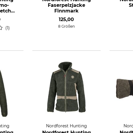
rmo-
Faserpelzjacke
S
etch
Finnmark
0
125,00
8 Größen
1
nting
Nordforest Hunting
Nord
nting
Nordforest Hunting
Nord