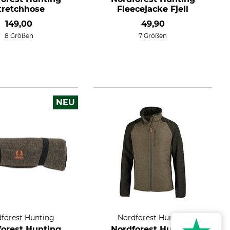
tretchhose
Fleecejacke Fjell
149,00
49,90
8 Größen
7 Größen
NEU
forest Hunting
Nordforest Hunting
forest Hunting
Nordforest Hunting