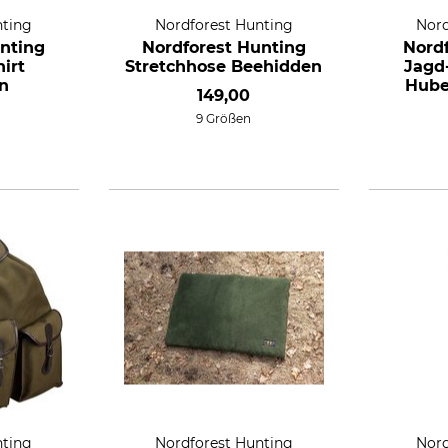
nting
Nordforest Hunting
Nord
nting
Nordforest Hunting
Nord
irt
Stretchhose Beehidden
Jagd
n
Hube
149,00
9 Größen
nting
Nordforest Hunting
Nord