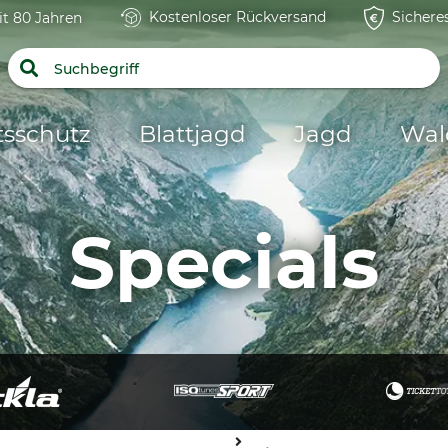
Kostenloser Rückversand
Sichere
it 80 Jahren
tsschutz
Blattjagd
Jagd
Wal
Specials