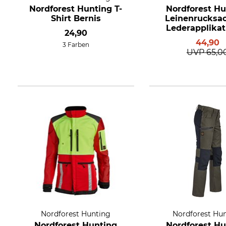
Nordforest Hunting T-
Nordforest Hu
Shirt Bernis
Leinenrucksa
Lederapplikat
24,90
44,90
3 Farben
UVP
65,0
Nordforest Hunting
Nordforest Hu
Nordforest Hunting
Nordforest Hu