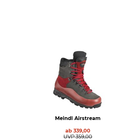
Meindl Airstream
ab
339,00
UVP
359,00