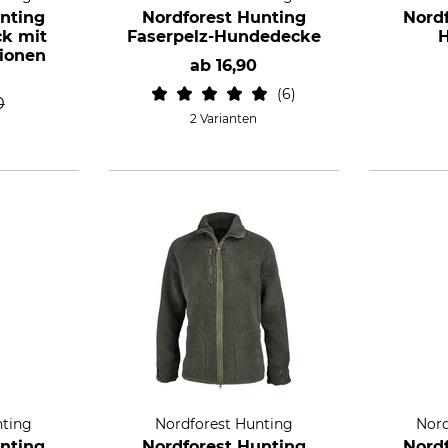
nting
Nordforest Hunting
Nord
ck mit
Faserpelz-Hundedecke
H
ionen
ab
16,90
6
0
2 Varianten
nting
Nordforest Hunting
Nord
nting
Nordforest Hunting
Nord