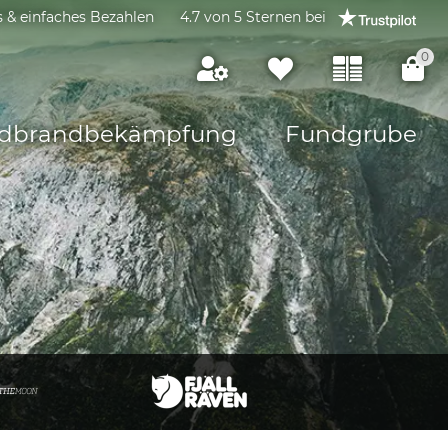
s & einfaches Bezahlen
4.7 von 5 Sternen bei
0
dbrandbekämpfung
Fundgrube