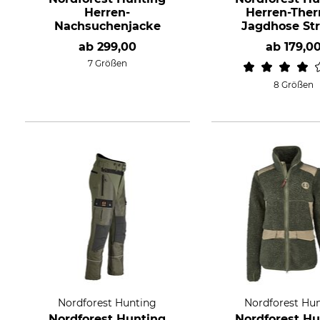
Herren-
Herren-The
Nachsuchenjacke
Jagdhose Str
Saxen
ab
299,00
ab
179,0
7 Größen
8 Größen
Nordforest Hunting
Nordforest Hu
Nordforest Hunting
Nordforest Hu