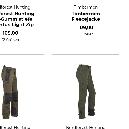
forest Hunting
Timbermen
forest Hunting
Timbermen
-Gummistiefel
Fleecejacke
rtus Light Zip
109,00
105,00
7 Größen
12 Größen
forest Hunting
Nordforest Hunting