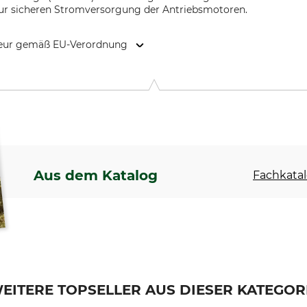
zur sicheren Stromversorgung der Antriebsmotoren.
kteur gemäß EU-Verordnung
lbergstr. 4+6, 72184 Eutingen, Germany, www.weingaertnerka
Aus dem Katalog
Fachkatal
EITERE TOPSELLER AUS DIESER KATEGOR