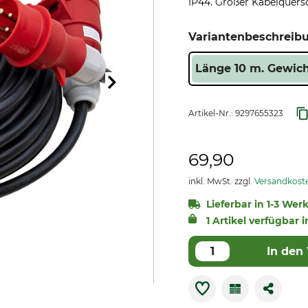
IP44. Großer Kabelquersc
Variantenbeschreib
Länge 10 m. Gewich
Artikel-Nr.:
9297655323
69,90
inkl. MwSt. zzgl.
Versandkost
Lieferbar in 1-3 Wer
1 Artikel verfügbar i
In den