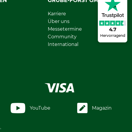
EN
GRUBE-FORST GMBH
Karriere
Über uns
Messetermine
4.7
Hervorragend
Community
International
YouTube
Magazin
.