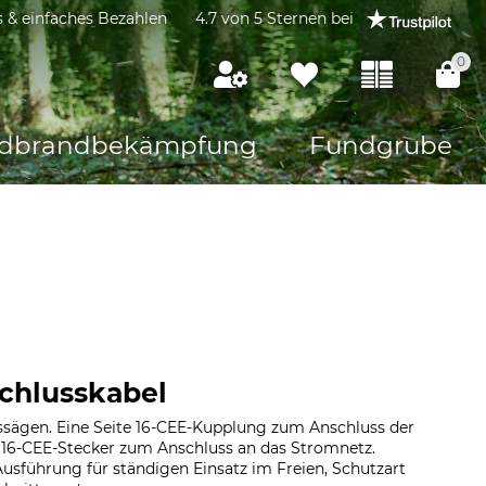
s & einfaches Bezahlen
4.7 von 5 Sternen bei
0
dbrandbekämpfung
Fundgrube
chlusskabel
issägen. Eine Seite 16-CEE-Kupplung zum Anschluss der
 16-CEE-Stecker zum Anschluss an das Stromnetz.
sführung für ständigen Einsatz im Freien, Schutzart