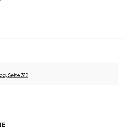
bel.de
og, Seite 312
IE