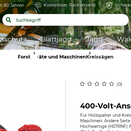
Kostenloser Rückversand
Sichere
it 80 Jahren
tsschutz
Blattjagd
Jagd
Wal
Forst
Geräte und Maschinen
Kreissägen
0
400-Volt-Ans
Für Holzspalter und Kre
Maschinen. Andere Seite
Hochwertige (H07RNF) Au