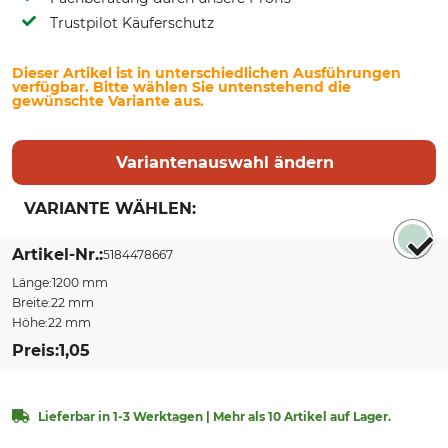
Trustpilot Käuferschutz
Dieser Artikel ist in unterschiedlichen Ausführungen
verfügbar. Bitte wählen Sie untenstehend die
gewünschte Variante aus.
Variantenauswahl ändern
VARIANTE WÄHLEN:
Sort by
Artikel-Nr.
5184478667
Länge
1200 mm
Breite
22 mm
Höhe
22 mm
Preis
1,05
Lieferbar in 1-3 Werktagen | Mehr als 10 Artikel auf Lager.