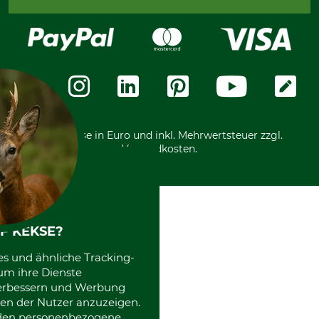
Bestellung widerrufen
Kreditkarte
Widerrufsrecht
Rechnung
Karriere
Widerrufsformular
Vorkasse
Über uns
Datenschutz
Messetermine
Zahlungsarten
Community
International
*Alle Preise in Euro und inkl. Mehrwertsteuer zzgl.
Versandkosten.
F KEKSE?
es und ähnliche Tracking-
um ihre Dienste
 verbessern und Werbung
en der Nutzer anzuzeigen.
erden personenbezogene