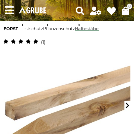
0
FORST
Forstschutz
Pflanzenschutz
Haltestäbe
1