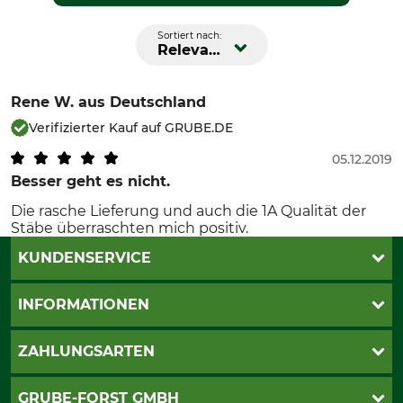
Sortiert nach:
Relevanz
Rene W.
aus Deutschland
Verifizierter Kauf auf GRUBE.DE
05.12.2019
Besser geht es nicht.
Die rasche Lieferung und auch die 1A Qualität der
Stäbe überraschten mich positiv.
KUNDENSERVICE
Katalogbestellung
INFORMATIONEN
Fragen & Antworten
Kontakt
AGB
ZAHLUNGSARTEN
Newsletteranmeldung
Impressum
Cookie-Einstellungen
Lieferung
PayPal
GRUBE-FORST GMBH