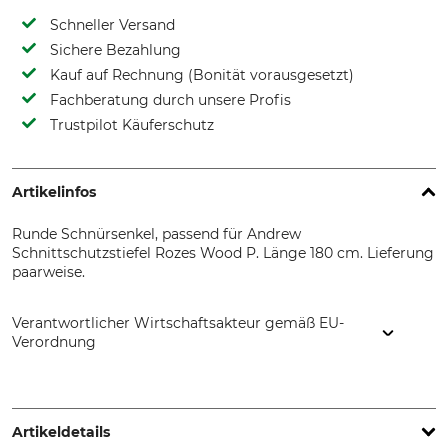
Schneller Versand
Sichere Bezahlung
Kauf auf Rechnung (Bonität vorausgesetzt)
Fachberatung durch unsere Profis
Trustpilot Käuferschutz
Artikelinfos
Runde Schnürsenkel, passend für Andrew
Schnittschutzstiefel Rozes Wood P. Länge 180 cm. Lieferung
paarweise.
Verantwortlicher Wirtschaftsakteur gemäß EU-
Verordnung
Andrew Srl, Via E. Fermi, 11, 31044 Montebelluna, Italy, Italy,
www.andrewshoes.com
Artikeldetails