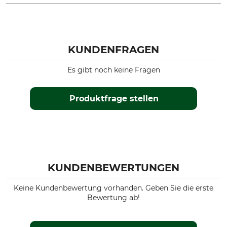
Marke
Produkttyp
Andrew
Schnürsenkel
KUNDENFRAGEN
Modellbezeichnung
Länge Schnürsenkel
für Rozes Wood P
180 cm
Es gibt noch keine Fragen
Herstellung
Farbe
Made in Italy
schwarz-orange
Produktfrage stellen
KUNDENBEWERTUNGEN
Keine Kundenbewertung vorhanden. Geben Sie die erste
Bewertung ab!