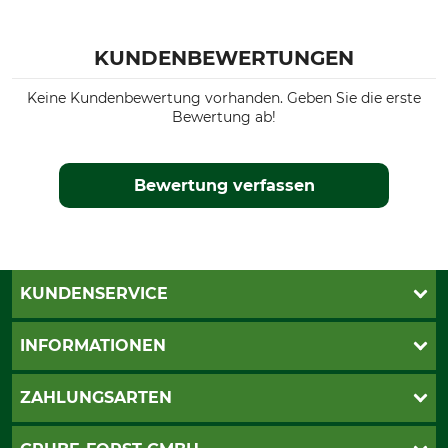
EN ISO 11393-2
Made in Portugal
EN ISO 13688
KUNDENBEWERTUNGEN
Farbe
Konfektionsgröße
Keine Kundenbewertung vorhanden. Geben Sie die erste
L
olive
Bewertung ab!
Bewertung verfassen
KUNDENSERVICE
Katalogbestellung
INFORMATIONEN
Fragen & Antworten
Kontakt
AGB
ZAHLUNGSARTEN
Newsletteranmeldung
Impressum
Cookie-Einstellungen
Lieferung
PayPal