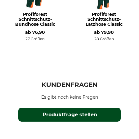
Besatz
Besatz 2
75% Polyamid
70% Polyamid
17% Aramid
18% Aramid
Profiforest
Profiforest
Schnittschutz-
Schnittschutz-
8% Polyurethan
12% Elasthan
Bundhose Classic
Latzhose Classic
ab
76,90
ab
79,90
Schnittschutz
Waschen
27 Größen
28 Größen
41% Polyester
40 °C Buntwäsche
23% Polypropylen
36% Polyethylen
Bleichen
Trocknen
Nicht bleichen
Nicht im Wäschetrockner
trocknen
KUNDENFRAGEN
Bügeln
Professionelle Textilpflege
Es gibt noch keine Fragen
Nicht bügeln
Nicht trockenreinigen
Atmungsaktivität
Für
Produktfrage stellen
hoch
Damen
Herren
Norm
Herstellung