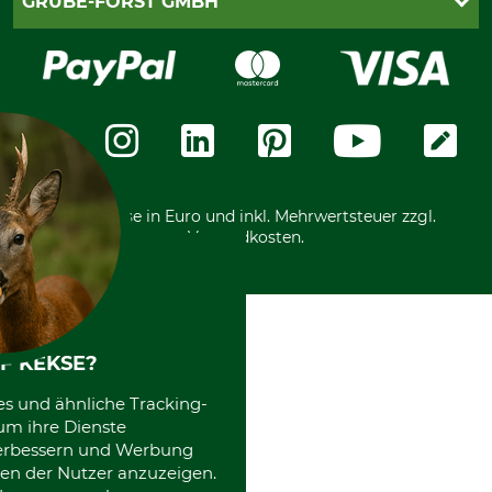
GRUBE-FORST GMBH
Bestellung widerrufen
Kreditkarte
Widerrufsrecht
Rechnung
Karriere
Widerrufsformular
Vorkasse
Über uns
Datenschutz
Messetermine
Zahlungsarten
Community
International
*Alle Preise in Euro und inkl. Mehrwertsteuer zzgl.
Versandkosten.
F KEKSE?
es und ähnliche Tracking-
um ihre Dienste
 verbessern und Werbung
en der Nutzer anzuzeigen.