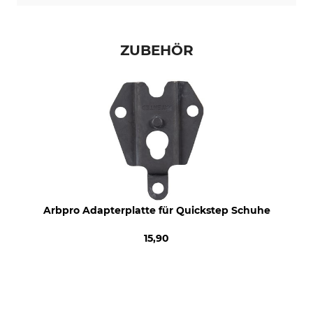
Schuhgröße (EU)
Herstellung
39
Made in Europe
ZUBEHÖR
Farbe
Schuhgröße
gelb
39
Arbpro Adapterplatte für Quickstep Schuhe
15,90