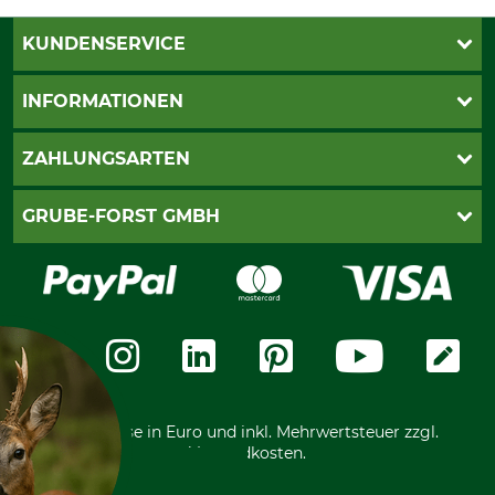
KUNDENSERVICE
Katalogbestellung
INFORMATIONEN
Fragen & Antworten
Kontakt
AGB
ZAHLUNGSARTEN
Newsletteranmeldung
Impressum
Cookie-Einstellungen
Lieferung
PayPal
GRUBE-FORST GMBH
Bestellung widerrufen
Kreditkarte
Widerrufsrecht
Rechnung
Karriere
Widerrufsformular
Vorkasse
Über uns
Datenschutz
Messetermine
Zahlungsarten
Community
International
*Alle Preise in Euro und inkl. Mehrwertsteuer zzgl.
Versandkosten.