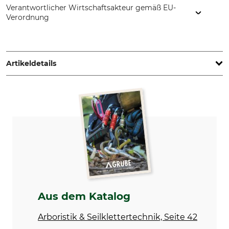
Verantwortlicher Wirtschaftsakteur gemäß EU-
Verordnung
Arbpro srl, Via Calamandrei, 30, 20831 Seregno Monza e della
Brianza, Italy, www.arbpro.it
Artikeldetails
Marke
Schafthöhe
Arbpro
18 cm
Produkttyp
Modellbezeichnung
Kletterschuhe
Quickstep
Nichttextile Teile tierischen
Atmungsaktivität
Ursprungs
hoch
Ja
Aus dem Katalog
Eigenschaften
Für
Vibram-Sohle
Damen
Arboristik & Seilklettertechnik, Seite 42
Membran
Herren