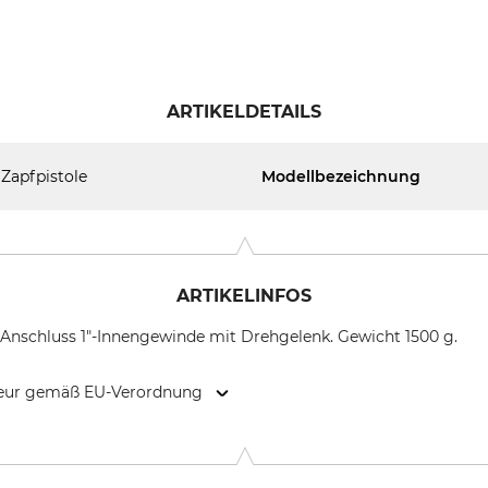
ARTIKELDETAILS
Zapfpistole
Modellbezeichnung
ARTIKELINFOS
 Anschluss 1"-Innengewinde mit Drehgelenk. Gewicht 1500 g.
kteur gemäß EU-Verordnung
ited, Dublin Road, Enniskeen, Kingscourt, Co. Cavan, A82 XY31, 