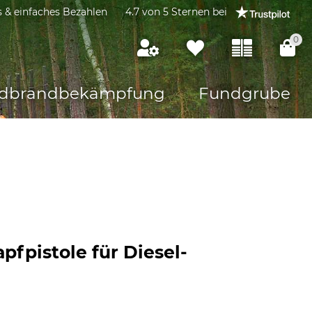
s & einfaches Bezahlen
4.7 von 5 Sternen bei
0
dbrandbekämpfung
Fundgrube
pfpistole für Diesel-