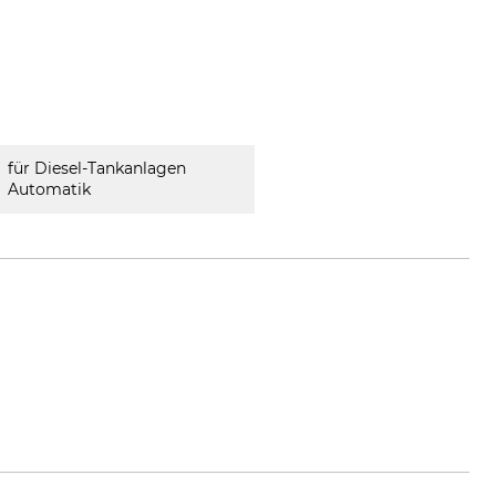
für Diesel-Tankanlagen
Automatik
Ireland, www.kingspan.com