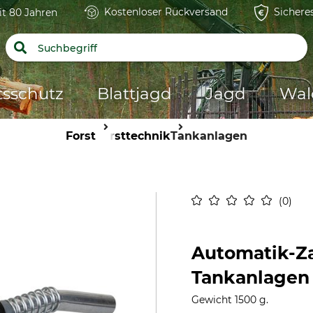
Kostenloser Rückversand
Sichere
it 80 Jahren
tsschutz
Blattjagd
Jagd
Wal
Forst
Forsttechnik
Tankanlagen
0
Automatik-Za
Tankanlagen
Gewicht 1500 g.