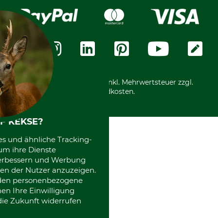
Widerrufsrecht
Rechnung
Karriere
Widerrufsformular
Vorkasse
Über uns
Datenschutz
Messetermine
Zahlungsarten
Community
International
*Alle Preise in Euro und inkl. Mehrwertsteuer zzgl.
Versandkosten.
F KEKSE?
es und ähnliche Tracking-
um ihre Dienste
 verbessern und Werbung
en der Nutzer anzuzeigen.
erden personenbezogene
nen Ihre Einwilligung
die Zukunft widerrufen