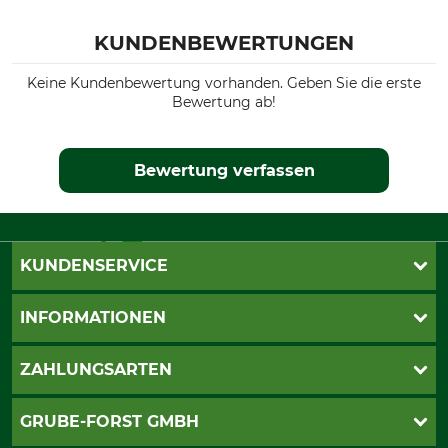
KUNDENBEWERTUNGEN
Keine Kundenbewertung vorhanden. Geben Sie die erste
Bewertung ab!
Bewertung verfassen
KUNDENSERVICE
Katalogbestellung
INFORMATIONEN
Fragen & Antworten
Kontakt
AGB
ZAHLUNGSARTEN
Newsletteranmeldung
Impressum
Cookie-Einstellungen
Lieferung
PayPal
GRUBE-FORST GMBH
Bestellung widerrufen
Kreditkarte