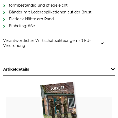
formbeständig und pflegeleicht
Bänder mit Lederapplikationen auf der Brust
Flatlock-Nähte am Rand
Einheitsgröße
Verantwortlicher Wirtschaftsakteur gemäß EU-
Verordnung
Sioen NV, Fabriekstraat 23, 8850 Ardooie, Belgium,
www.sioenapparel.com
Artikeldetails
Marke
Produkttyp
Baleno
Poncho
Modellbezeichnung
Oberstoff
Elite
100% Polyester
Nichttextile Teile tierischen
Waschen