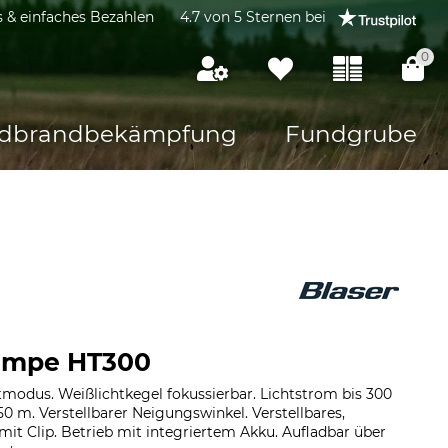
s & einfaches Bezahlen
4.7 von 5 Sternen bei
0
dbrandbekämpfung
Fundgrube
lampe HT300
tmodus. Weißlichtkegel fokussierbar. Lichtstrom bis 300
0 m. Verstellbarer Neigungswinkel. Verstellbares,
t Clip. Betrieb mit integriertem Akku. Aufladbar über