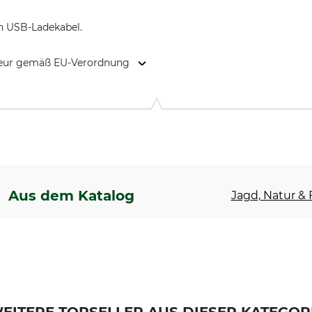
in USB-Ladekabel.
kteur gemäß EU-Verordnung
stadel 1, 88316 Isny, Germany, www.sauer.de
Aus dem Katalog
Jagd, Natur & F