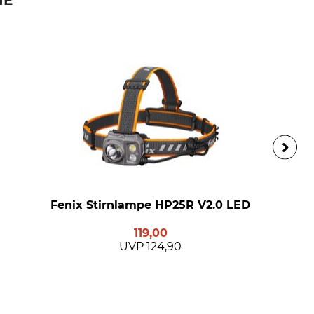
IE
Fenix Stirnlampe HP25R V2.0 LED
119,00
UVP
124,90