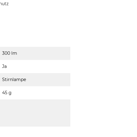
hutz
300 lm
Ja
Stirnlampe
45 g