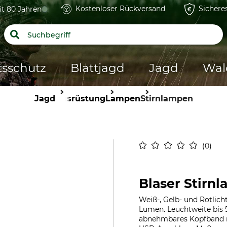
Kostenloser Rückversand
Sichere
it 80 Jahren
tsschutz
Blattjagd
Jagd
Wal
Jagd
Ausrüstung
Lampen
Stirnlampen
0
Blaser Stirn
Weiß-, Gelb- und Rotlich
Lumen. Leuchtweite bis 5
abnehmbares Kopfband mi