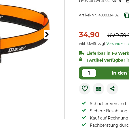
USB-Anschluss. Maße...
m
Artikel-Nr.:
4990334192
34,90
UVP
39,
inkl. MwSt. zzgl.
Versandkost
Lieferbar in 1-3 Wer
1 Artikel verfügbar i
In den
Schneller Versand
Sichere Bezahlung
Kauf auf Rechnung 
Fachberatung durch