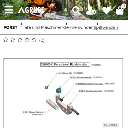
0
FORST
Geräte und Maschinen
Kleinseilwinden
Spillwinden
0