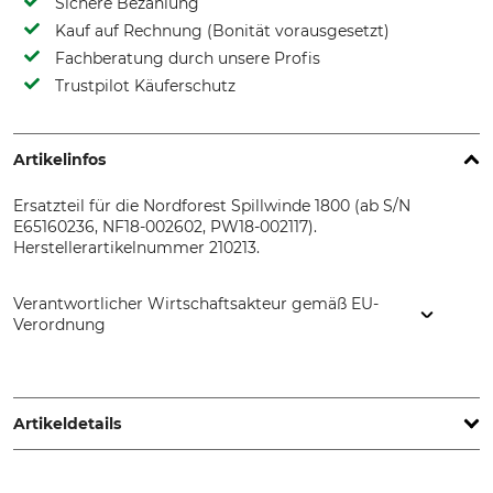
Sichere Bezahlung
Kauf auf Rechnung (Bonität vorausgesetzt)
Fachberatung durch unsere Profis
Trustpilot Käuferschutz
Artikelinfos
Ersatzteil für die Nordforest Spillwinde 1800 (ab S/N
E65160236, NF18-002602, PW18-002117).
Herstellerartikelnummer 210213.
Verantwortlicher Wirtschaftsakteur gemäß EU-
Verordnung
EDER – Maschinenbau GmbH, Schweigerstr. 6, 38302
Wolfenbüttel, Germany, www.eder-maschinenbau.de
Artikeldetails
Produkttyp
Modellbezeichnung