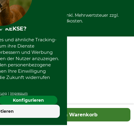
*Alle Preise in Euro und inkl. Mehrwertsteuer zzgl.
Versandkosten.
F KEKSE?
es und ähnliche Tracking-
um ihre Dienste
 verbessern und Werbung
en der Nutzer anzuzeigen.
erden personenbezogene
nen Ihre Einwilligung
die Zukunft widerrufen
rung
Impressum
Konfigurieren
4.7
tieren
In den Warenkorb
Hervorragend