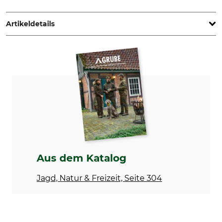
Bullyworld GmbH, Gewerbestr. 11, 83365 Nußdorf, Germany,
www.bullyland.de
Artikeldetails
Marke
Produkttyp
Bullyland
Spielfigur
Modellbezeichnung
Feldhase
Aus dem Katalog
Jagd, Natur & Freizeit, Seite 304