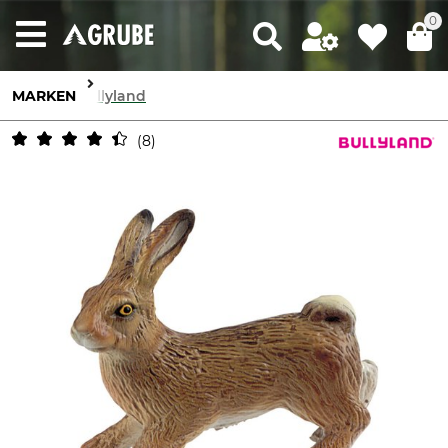
0
MARKEN
Bullyland
8