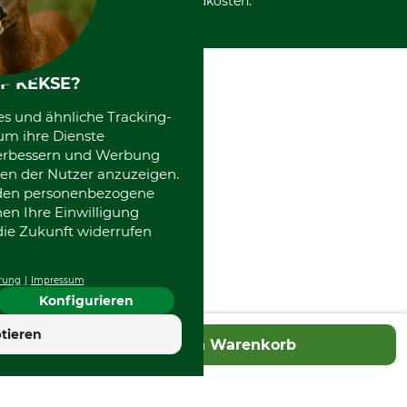
Versandkosten.
F KEKSE?
es und ähnliche Tracking-
um ihre Dienste
 verbessern und Werbung
en der Nutzer anzuzeigen.
erden personenbezogene
nen Ihre Einwilligung
die Zukunft widerrufen
rung
Impressum
Konfigurieren
4.7
tieren
In den Warenkorb
Hervorragend