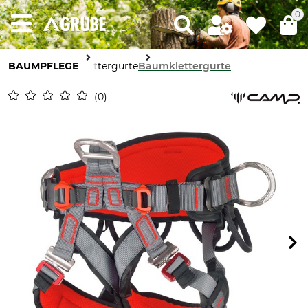
0
BAUMPFLEGE
Klettergurte
Baumklettergurte
0