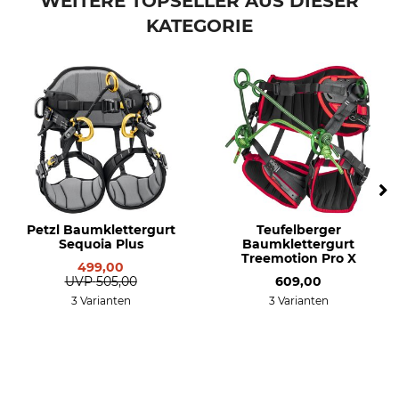
WEITERE TOPSELLER AUS DIESER
KATEGORIE
Petzl Baumklettergurt
Teufelberger
Sequoia Plus
Baumklettergurt
Treemotion Pro X
499,00
UVP
505,00
609,00
3 Varianten
3 Varianten