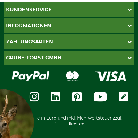
KUNDENSERVICE
Katalogbestellung
INFORMATIONEN
Fragen & Antworten
Kontakt
AGB
ZAHLUNGSARTEN
Newsletteranmeldung
Impressum
Cookie-Einstellungen
Lieferung
PayPal
GRUBE-FORST GMBH
Bestellung widerrufen
Kreditkarte
Widerrufsrecht
Rechnung
Karriere
Widerrufsformular
Vorkasse
Über uns
Datenschutz
Messetermine
Zahlungsarten
Community
International
*Alle Preise in Euro und inkl. Mehrwertsteuer zzgl.
Versandkosten.