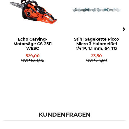
Echo Carving-
Stihl Sägekette Picco
Motorsäge CS-2511
Micro 3 Halbmeißel
WESC
1/4"P, 1,1 mm, 64 TG
529,00
23,50
UVP
539,00
UVP
24,50
KUNDENFRAGEN