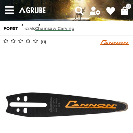
0
FORST
Specials
Chainsaw Carving
0