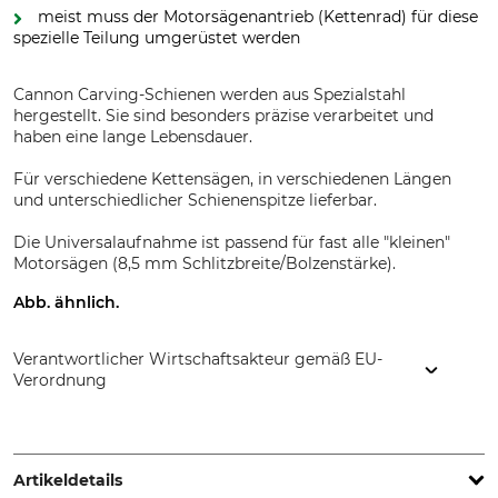
meist muss der Motorsägenantrieb (Kettenrad) für diese
spezielle Teilung umgerüstet werden
Cannon Carving-Schienen werden aus Spezialstahl
hergestellt. Sie sind besonders präzise verarbeitet und
haben eine lange Lebensdauer.
Für verschiedene Kettensägen, in verschiedenen Längen
und unterschiedlicher Schienenspitze lieferbar.
Die Universalaufnahme ist passend für fast alle "kleinen"
Motorsägen (8,5 mm Schlitzbreite/Bolzenstärke).
Abb. ähnlich.
Verantwortlicher Wirtschaftsakteur gemäß EU-
Verordnung
Grube KG, Hützeler Damm 38, 29646 Bispingen, Germany,
www.grube.de
Artikeldetails