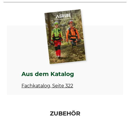
Schnittlänge
Treibgliedstärke/Nutbreite
20 cm
1,1 mm
Marke
Produkttyp
Cannon
Carvingschiene
Modellbezeichnung
Aufnahme
1,1 mm, Universalaufnahme,
universal
20 cm
Herstellung
Hersteller-Artikel-Nr.
Aus dem Katalog
Made in Canada
CCD-C1-8-43
Fachkatalog, Seite 322
Schienenspitzendurchmesser
2 cm
ZUBEHÖR