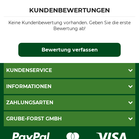
KUNDENBEWERTUNGEN
Keine Kundenbewertung vorhanden. Geben Sie die erste
Bewertung ab!
Bewertung verfassen
KUNDENSERVICE
Katalogbestellung
INFORMATIONEN
Fragen & Antworten
Kontakt
AGB
ZAHLUNGSARTEN
Newsletteranmeldung
Impressum
Cookie-Einstellungen
Lieferung
PayPal
GRUBE-FORST GMBH
Bestellung widerrufen
Kreditkarte
Widerrufsrecht
Rechnung
Karriere
Widerrufsformular
Vorkasse