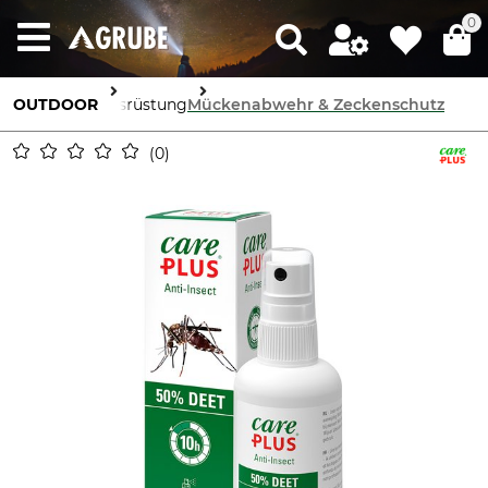
0
OUTDOOR
Ausrüstung
Mückenabwehr & Zeckenschutz
0