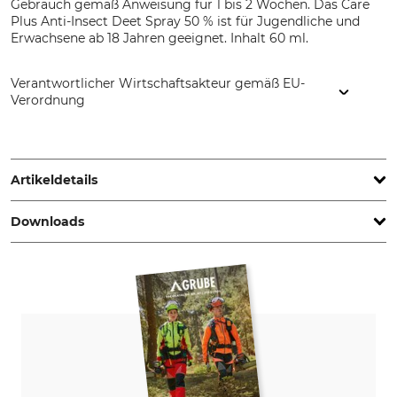
Gebrauch gemäß Anweisung für 1 bis 2 Wochen. Das Care
Plus Anti-Insect Deet Spray 50 % ist für Jugendliche und
Erwachsene ab 18 Jahren geeignet. Inhalt 60 ml.
Verantwortlicher Wirtschaftsakteur gemäß EU-
Verordnung
Tropenzorg B.V., De Huchtstraat 14, 1327 EE Almere,
Netherlands, www.careplus.eu
Artikeldetails
Downloads
Marke
Biozid-Klasse
Care Plus
19
Sicherheitsdatenblatt | SD_97-232.pdf
Biozidhinweis
Produkttyp
Ohne Beratung
Anti-Insect-Spray
Modellbezeichnung
Inhalt
Deet 50 %
60 ml
Herstellung