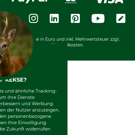
Über uns
Datenschutz
Messetermine
Zahlungsarten
Community
International
*Alle Preise in Euro und inkl. Mehrwertsteuer zzgl.
Versandkosten.
F KEKSE?
es und ähnliche Tracking-
um ihre Dienste
 verbessern und Werbung
en der Nutzer anzuzeigen.
erden personenbezogene
nen Ihre Einwilligung
die Zukunft widerrufen