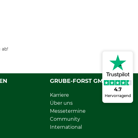
 ab!
EN
GRUBE-FORST GMBH
4.7
Karriere
Hervorragend
Über uns
Messetermine
Community
International