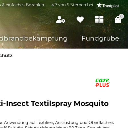
s & einfaches Bezahlen
4.7 von 5 Sternen bei
0
dbrandbekämpfung
Fundgrube
chutz
i-Insect Textilspray Mosquito
ur Anwendung auf Textilien, Ausrüstung und Oberflächen.