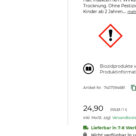
Hält Insekten fern. Wirk
Trocknung. Ohne Pestizi
Kinder ab 2 Jahren....
meh
Biozidprodukte v
Produktinformat
Artikel-Nr.:
7407594681
24,90
(
155,63
/ 1 l)
inkl. MwSt. zzgl.
Versandkost
Lieferbar in 7-8 Wer
Nicht verfügbar in u