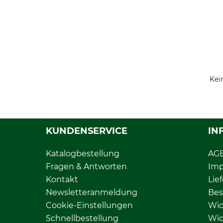
Kei
KUNDENSERVICE
IN
Katalogbestellung
AG
Fragen & Antworten
Im
Kontakt
Lie
Newsletteranmeldung
Bes
Cookie-Einstellungen
Wid
Schnellbestellung
Wid