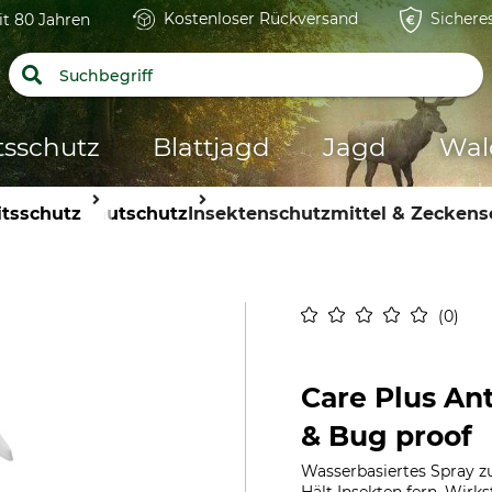
Kostenloser Rückversand
Sichere
it 80 Jahren
tsschutz
Blattjagd
Jagd
Wal
itsschutz
Hautschutz
Insektenschutzmittel & Zeckens
0
Care Plus Ant
& Bug proof
Wasserbasiertes Spray z