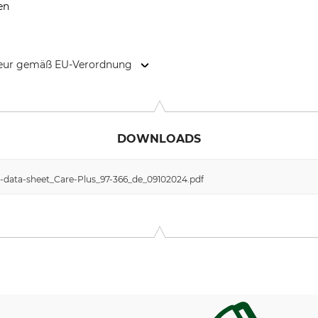
en
kteur gemäß EU-Verordnung
14, 1327 EE Almere, Netherlands, www.careplus.eu
DOWNLOADS
ty-data-sheet_Care-Plus_97-366_de_09102024.pdf