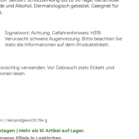
stoff Saltidin. Schutzwirkung bis zu 90 Tage. Geruchlose
de und Alkohol. Dermatologisch getestet. Geeignet für
.
r
Signalwort: Achtung. Gefahrenhinweis: H319
Verursacht schwere Augenreizung. Bitte beachten Sie
stets die Informationen auf dem Produktetikett.
orsichtig verwenden. Vor Gebrauch stets Etikett und
ionen lesen.
en
Versandgewicht 194 g
ktagen | Mehr als 10 Artikel auf Lager.
nserer Filiale in Laakirchen