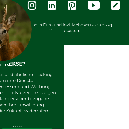
Zahlungsarten
Community
International
*Alle Preise in Euro und inkl. Mehrwertsteuer zzgl.
Versandkosten.
F KEKSE?
es und ähnliche Tracking-
um ihre Dienste
 verbessern und Werbung
en der Nutzer anzuzeigen.
erden personenbezogene
nen Ihre Einwilligung
die Zukunft widerrufen
rung
Impressum