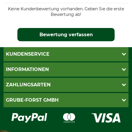
Keine Kundenbewertung vorhanden. Geben Sie die erste
Bewertung ab!
Bewertung verfassen
KUNDENSERVICE
Katalogbestellung
INFORMATIONEN
Fragen & Antworten
Kontakt
AGB
ZAHLUNGSARTEN
Newsletteranmeldung
Impressum
Cookie-Einstellungen
Lieferung
PayPal
GRUBE-FORST GMBH
Bestellung widerrufen
Kreditkarte
Widerrufsrecht
Rechnung
Karriere
Widerrufsformular
Vorkasse
Über uns
Datenschutz
Messetermine