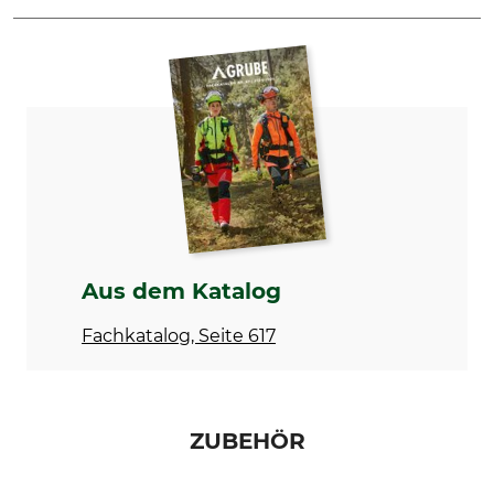
Marke
Produkttyp
Cellfast
Schlauch
Modellbezeichnung
Herstellung
Spring
Made in Poland
Länge
Gewicht
7,5 m
625 g
Aus dem Katalog
Fachkatalog, Seite 617
ZUBEHÖR