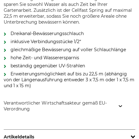
sparen Sie sowohl Wasser als auch Zeit bei Ihrer
Gartenarbeit. Zusätzlich ist der Cellfast Spring auf maximal
22,5 m erweiterbar, sodass Sie noch größere Areale ohne
Unterbrechung bewässern können.
Dreikanal-Bewässerungsschlauch
inklusive Verbindungsstücke 1/2“
gleichmäßige Bewässerung auf voller Schlauchlänge
hohe Zeit- und Wasserersparnis
beständig gegenüber UV-Strahlen
Erweiterungsmöglichkeit auf bis zu 22,5 m (abhängig
von der Längenausführung entweder 3 x 7,5 m oder 1 x 7,5 m
und 1 x 15 m)
Verantwortlicher Wirtschaftsakteur gemäß EU-
Verordnung
Cellfast Sp. Z.o.o., ul. Grabskiego 31, 37-450 Stalowa Wola,
Poland, www.cellfast.de
Artikeldetails