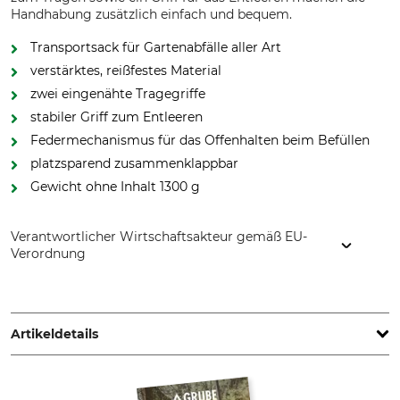
Handhabung zusätzlich einfach und bequem.
Transportsack für Gartenabfälle aller Art
verstärktes, reißfestes Material
zwei eingenähte Tragegriffe
stabiler Griff zum Entleeren
Federmechanismus für das Offenhalten beim Befüllen
platzsparend zusammenklappbar
Gewicht ohne Inhalt 1300 g
Verantwortlicher Wirtschaftsakteur gemäß EU-
Verordnung
Cellfast Sp. Z.o.o., ul. Grabskiego 31, 37-450 Stalowa Wola,
Poland, www.cellfast.de
Artikeldetails
Marke
Produkttyp
Cellfast
Gartensack