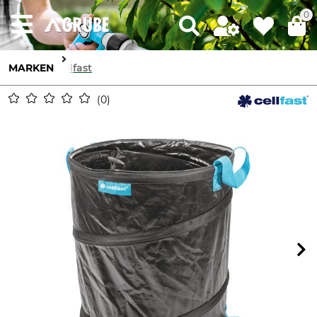
0
MARKEN
Cellfast
0