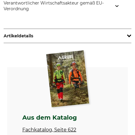
Verantwortlicher Wirtschaftsakteur gemäß EU-
Verordnung
Cellfast Sp. Z.o.o., ul. Grabskiego 31, 37-450 Stalowa Wola,
Poland, www.cellfast.de
Artikeldetails
Marke
Produkttyp
Cellfast
Gartenschlauchführung
Modellbezeichnung
Max. Durchmesser
Ideal
33 mm
Gewicht
158 g
Aus dem Katalog
Fachkatalog, Seite 622