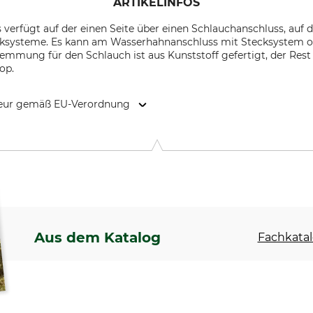
ARTIKELINFOS
 verfügt auf der einen Seite über einen Schlauchanschluss, auf 
cksysteme. Es kann am Wasserhahnanschluss mit Stecksystem o
emmung für den Schlauch ist aus Kunststoff gefertigt, der Rest
op.
kteur gemäß EU-Verordnung
o 31, 37-450 Stalowa Wola, Poland, www.cellfast.de
Aus dem Katalog
Fachkatal