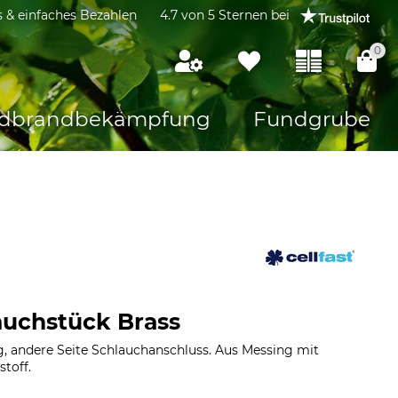
s & einfaches Bezahlen
4.7 von 5 Sternen bei
0
dbrandbekämpfung
Fundgrube
lauchstück Brass
g, andere Seite Schlauchanschluss. Aus Messing mit
toff.