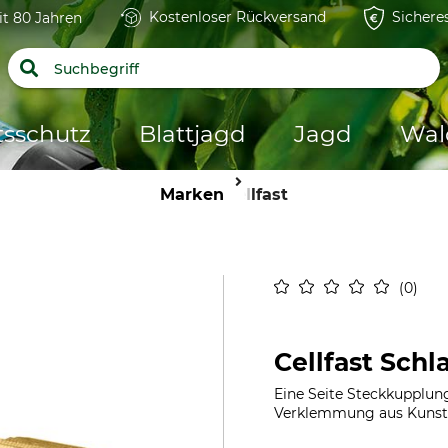
Kostenloser Rückversand
Sichere
it 80 Jahren
tsschutz
Blattjagd
Jagd
Wal
Marken
Cellfast
0
Cellfast Sch
Eine Seite Steckkupplun
Verklemmung aus Kunsts