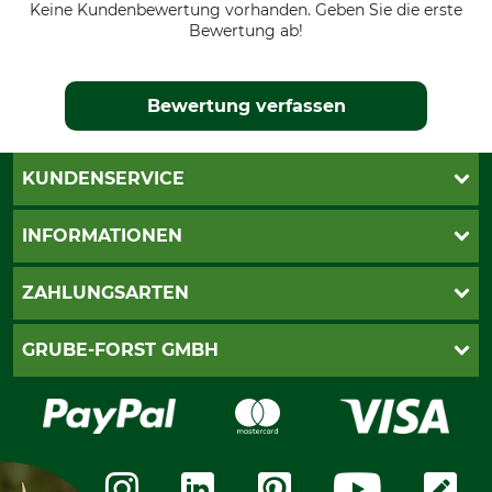
Keine Kundenbewertung vorhanden. Geben Sie die erste
Bewertung ab!
Bewertung verfassen
KUNDENSERVICE
Katalogbestellung
INFORMATIONEN
Fragen & Antworten
Kontakt
AGB
ZAHLUNGSARTEN
Newsletteranmeldung
Impressum
Cookie-Einstellungen
Lieferung
PayPal
GRUBE-FORST GMBH
Bestellung widerrufen
Kreditkarte
Widerrufsrecht
Rechnung
Karriere
Widerrufsformular
Vorkasse
Über uns
Datenschutz
Messetermine
Zahlungsarten
Community