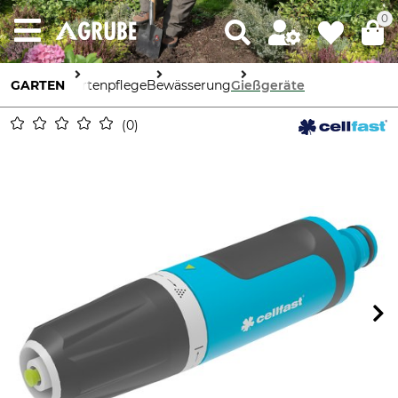
0
GARTEN
Gartenpflege
Bewässerung
Gießgeräte
0