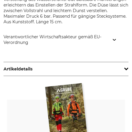
erleichtern das Einstellen der Strahlform. Die Düse lässt sich
zwischen Vollstrahl und leichtem Dunst verstellen.
Maximaler Druck 6 bar. Passend für gängige Stecksysteme.
Aus Kunststoff. Länge 15 cm.
Verantwortlicher Wirtschaftsakteur gemäß EU-
Verordnung
Cellfast Sp. Z.o.o., ul. Grabskiego 31, 37-450 Stalowa Wola,
Poland, www.cellfast.de
Artikeldetails
Marke
Produkttyp
Cellfast
Spritzdüse
Modellbezeichnung
Herstellung
Ergo
Made in Poland