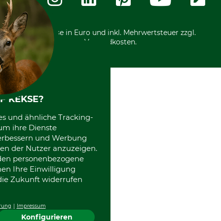
International
*Alle Preise in Euro und inkl. Mehrwertsteuer zzgl.
Versandkosten.
F KEKSE?
es und ähnliche Tracking-
um ihre Dienste
 verbessern und Werbung
en der Nutzer anzuzeigen.
erden personenbezogene
nen Ihre Einwilligung
die Zukunft widerrufen
rung
Impressum
Konfigurieren