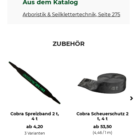
Aus dem Katalog
Arboristik & Seilklettertechnik, Seite 275
ZUBEHÖR
Cobra Spreizband 2 t,
Cobra Scheuerschutz 2
4 t
t, 4 t
ab
4,20
ab
53,50
(4,46 / 1 m)
3 Varianten