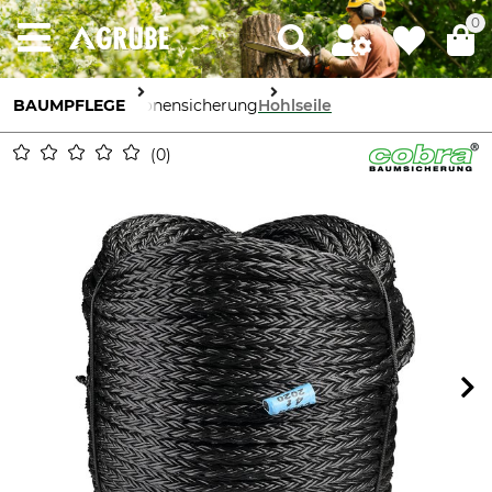
0
BAUMPFLEGE
Kronensicherung
Hohlseile
0