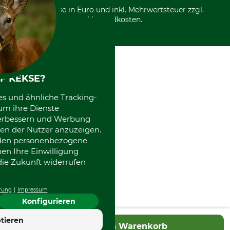
*Alle Preise in Euro und inkl. Mehrwertsteuer zzgl.
Versandkosten.
F KEKSE?
es und ähnliche Tracking-
um ihre Dienste
 verbessern und Werbung
en der Nutzer anzuzeigen.
erden personenbezogene
nen Ihre Einwilligung
die Zukunft widerrufen
rung
Impressum
Konfigurieren
4.7
tieren
In den Warenkorb
Hervorragend