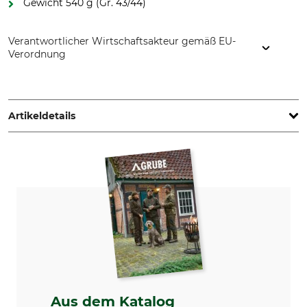
Gewicht 540 g (Gr. 43/44)
Verantwortlicher Wirtschaftsakteur gemäß EU-
Verordnung
Crocs Europe BV, Planeetbaan 4, 2132 HZ Hoofddorp,
Netherlands, www.crocs.eu
Artikeldetails
Marke
Produkttyp
Crocs
Clogs
Modellbezeichnung
Für
InMotion
Damen
Herren
Schuhgröße (EU)
Farbe
42
navy
43
Aus dem Katalog