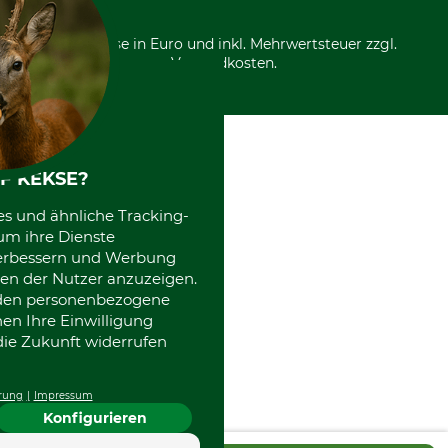
*Alle Preise in Euro und inkl. Mehrwertsteuer zzgl.
Versandkosten.
F KEKSE?
es und ähnliche Tracking-
um ihre Dienste
 verbessern und Werbung
en der Nutzer anzuzeigen.
erden personenbezogene
nen Ihre Einwilligung
die Zukunft widerrufen
rung
Impressum
Konfigurieren
4.7