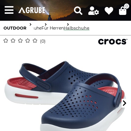
0
OUTDOOR
Schuhe
Für Herren
Halbschuhe
0