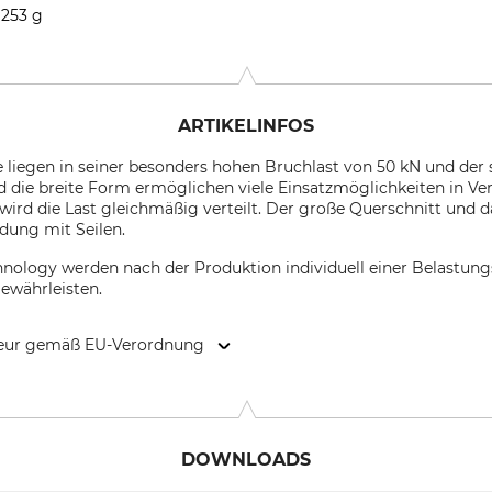
253 g
ARTIKELINFOS
e liegen in seiner besonders hohen Bruchlast von 50 kN und de
 die breite Form ermöglichen viele Einsatzmöglichkeiten in Ve
ird die Last gleichmäßig verteilt. Der große Querschnitt und
dung mit Seilen.
hnology werden nach der Produktion individuell einer Belastun
ewährleisten.
kteur gemäß EU-Verordnung
 24034 Cisano Bergamasco (BG), Italy, www.climbingtechnology.
DOWNLOADS