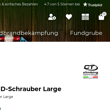
s & einfaches Bezahlen
4.7 von 5 Sternen bei
0
dbrandbekämpfung
Fundgrube
 D-Schrauber Large
er Large