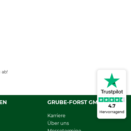
 ab!
EN
GRUBE-FORST GMBH
4.7
Hervorragend
Karriere
Über uns
Messetermine