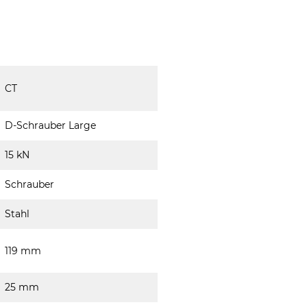
CT
D-Schrauber Large
15 kN
Schrauber
Stahl
119 mm
25 mm