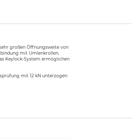
r sehr großen Öffnungsweite von
rbindung mit Umlenkrollen.
 das Keylock-System ermöglichen
gsprüfung mit 12 kN unterzogen
com