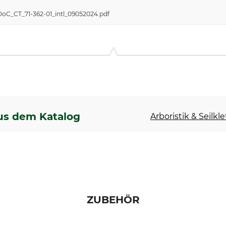
DoC_CT_71-362-01_intl_09052024.pdf
us dem Katalog
Arboristik & Seilkl
ZUBEHÖR