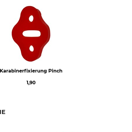
Karabinerfixierung Pinch
1,90
IE