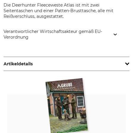
Die Deerhunter Fleeceweste Atlas ist mit zwei
Seitentaschen und einer Patten-Brusttasche, alle mit
Reißverschluss, ausgestattet.
Verantwortlicher Wirtschaftsakteur gemäß EU-
Verordnung
DEERHUNTER K/S, Norgesvej 12, 6100 Haderslev, Denmark,
www.deerhunter.eu
Artikeldetails
Marke
Produkttyp
Deerhunter
Fleeceweste
Modellbezeichnung
Oberstoff
Atlas
100% Polyester
Atmungsaktivität
Eigenschaften
mittel
geräuscharm