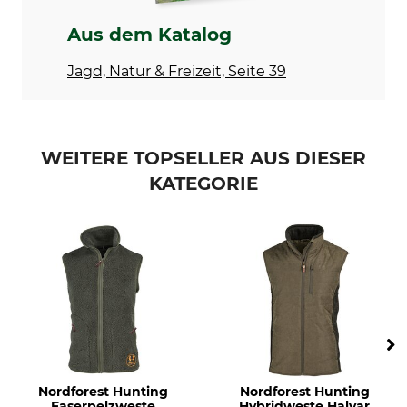
Für
Jahreszeit
Herren
ganzjährig
Aus dem Katalog
Kapuze
Passform
Jagd, Natur & Freizeit, Seite 39
Nein
regular
Farbe
Konfektionsgröße
forest green
S
WEITERE TOPSELLER AUS DIESER
KATEGORIE
Nordforest Hunting
Nordforest Hunting
Faserpelzweste
Hybridweste Halvar