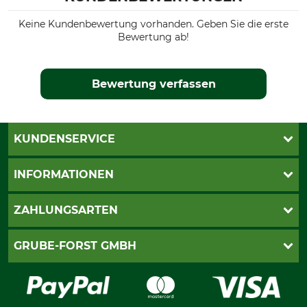
Keine Kundenbewertung vorhanden. Geben Sie die erste
Bewertung ab!
Bewertung verfassen
KUNDENSERVICE
Katalogbestellung
INFORMATIONEN
Fragen & Antworten
Kontakt
AGB
ZAHLUNGSARTEN
Newsletteranmeldung
Impressum
Cookie-Einstellungen
Lieferung
PayPal
GRUBE-FORST GMBH
Bestellung widerrufen
Kreditkarte
Widerrufsrecht
Rechnung
Karriere
Widerrufsformular
Vorkasse
Über uns
Datenschutz