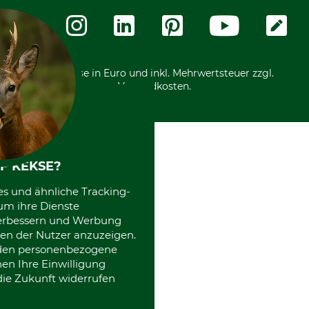
Messetermine
Zahlungsarten
Community
International
*Alle Preise in Euro und inkl. Mehrwertsteuer zzgl.
Versandkosten.
F KEKSE?
es und ähnliche Tracking-
um ihre Dienste
 verbessern und Werbung
en der Nutzer anzuzeigen.
erden personenbezogene
nen Ihre Einwilligung
die Zukunft widerrufen