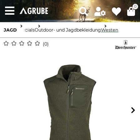
0
JAGD
Specials
Outdoor- und Jagdbekleidung
Westen
0